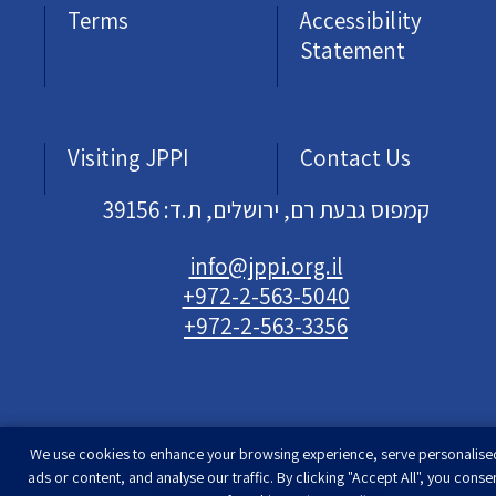
Terms
Accessibility
Statement
Visiting JPPI
Contact Us
קמפוס גבעת רם, ירושלים, ת.ד: 39156
info@jppi.org.il
+972-2-563-5040
+972-2-563-3356
We use cookies to enhance your browsing experience, serve personalise
Developed & designed by
Rimon Studio
| The
ads or content, and analyse our traffic. By clicking "Accept All", you conse