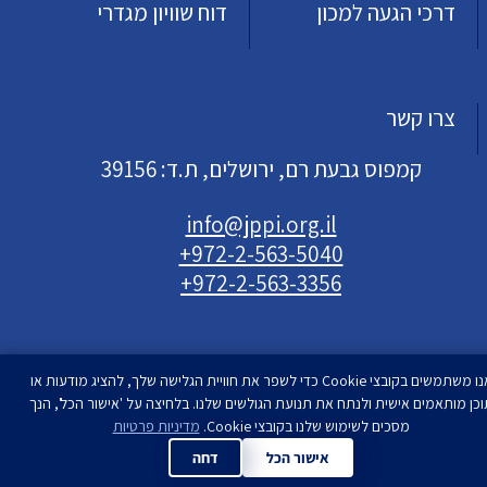
דרכי הגעה למכון
דוח שוויון מגדרי
צרו קשר
קמפוס גבעת רם, ירושלים, ת.ד: 39156
info@jppi.org.il
+972-2-563-5040
+972-2-563-3356
אנו משתמשים בקובצי Cookie כדי לשפר את חוויית הגלישה שלך, להציג מודעות או
וכן מותאמים אישית ולנתח את תנועת הגולשים שלנו. בלחיצה על 'אישור הכל', הנך
עיצוב ופיתוח
מסכים לשימוש שלנו בקובצי Cookie.
סטודיו רימון
מדיניות פרטיות
| המכון למדיניות העם
היהודי | כל הזכויות שמורות
אישור הכל
דחה