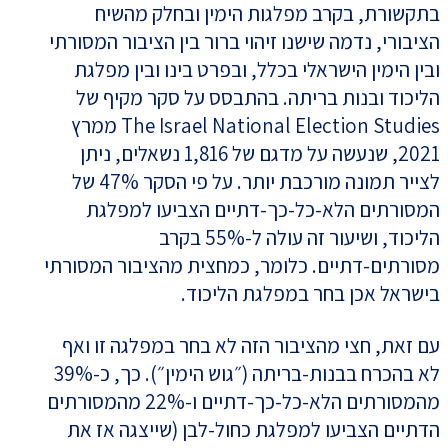
בתקשורת, בקרב מפלגות הימין ובחלק מהשיח
הציבורי, נדמה שישנו זיהוי ברור בין הציבור המסורתי
ובין הימין הישראלי בכלל, ובפרט בינו ובין מפלגת
הליכוד ובנות בריתה. בהתבסס על סקר מקיף של
The Israel National Election Studies ממרץ
2021, שנעשה על מדגם של 1,816 נשאלים, ניתן
לצייר תמונה מורכבת יותר. על פי הסקר 47% של
המסורתים הלא-כל-כך-דתיים הצביעו למפלגת
הליכוד, ושיעור זה עולה ל-55% בקרב
מסורתים-דתיים. כלומר, כמחצית מהציבור המסורתי
בישראל אכן בחר במפלגת הליכוד.
עם זאת, חצי מהציבור הזה לא בחר במפלגה זו ואף
לא בהכרח בבנות-בריתה (״גוש הימין״). כך, כ-39%
מהמסורתים הלא-כל-כך-דתיים ו-22% מהמסורתים
הדתיים הצביעו למפלגת כחול-לבן (שייצגה אז את