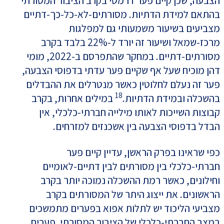
הצבעה, שכן קיים פער דרמטי בקרב הציבור המסורתי
בהתאם למידת הדתיות. מסורתים-לא-כל-כך-דתיים
מצביעים בשיעור משמעותי גם למפלגות
מרכז-שמאל ושיעור זה יורד ל-22% בלבד בקרב
מסורתים-דתיים. במחקר שהתפרסם ב-2022, מומי
דהן מוכיח שעל אף שקיים פער עדתי בדפוסי הצבעה,
פער זה נעלם לחלוטין כאשר מנטרלים את ההבדלים
18
בהשכלה ובמידת הדתיות.
במילים אחרות, בקרב
קבוצות השייכות לאותו מילייה חברתי-כלכלי, אין
הבדל בדפוסי הצבעה בין אשכנזים למזרחים.
כפי שראינו בפרק הראשן, עדיין קיים פער
חברתי-כלכלי בין מסורתים לבין דתיים-לאומיים
וחילונים, כאשר רמת ההשכלה נמוכה יותר בקרב
הראשונים. את ייצוג היתר של המסורתים בקרב
מצביעי הליכוד יש לתלות אפוא בפערים מתמשכים
במצב החברתי-כלכלי של הציבור המסורתי. פערים