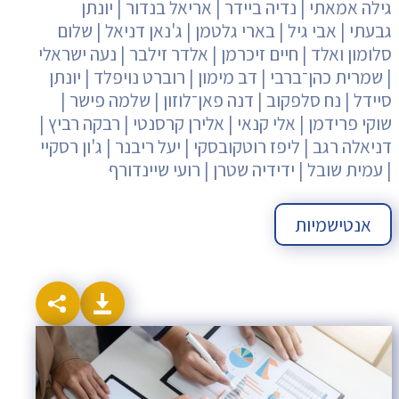
גילה אמאתי | נדיה ביידר | אריאל בנדור | יונתן
גבעתי | אבי גיל | בארי גלטמן | ג'נאן דניאל | שלום
סלומון ואלד | חיים זיכרמן | אלדר זילבר | נעה ישראלי
| שמרית כהן־ברבי | דב מימון | רוברט נויפלד | יונתן
סיידל | נח סלפקוב | דנה פאן־לוזון | שלמה פישר |
שוקי פרידמן | אלי קנאי | אלירן קרסנטי | רבקה רביץ |
דניאלה רגב | ליפז רוטקובסקי | יעל ריבנר | ג'ון רסקיי
| עמית שובל | ידידיה שטרן | רועי שיינדורף
אנטישמיות