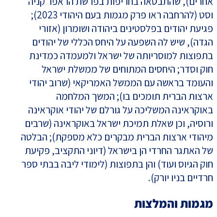
אחרים), שהתבטאה בחריפות בפרשת הראפר קניה
וסט (להרחבה ראו פרק מגמות בעם היהודי 2023);
פגיעת יהודים בפלסטינים ביהודה ושומרון (אזורי
הגדה), שיש לה השפעה על היחס הכללי של יהודים
בתפוצות למוסריותה של ישראל ולמעמדה כמדינת
חוק וסדר; היחסים המתוחים של ממשלת ישראל
והעומד בראשה עם הממשל האמריקאי (שרוב יהודי
ארצות הברית תומכים בו); המשך המלחמה
באוקראינה המשליכה על גורלם של יהודי אוקראינה
ורוסיה, וכן שאלת תמיכת ישראל באוקראינה (שרבים
מיהודי ארצות הברית מבקרים כלא מספקת); הבלטה
של האתגר החרדי הן בישראל (דיוני התקציב, פקיעת
חוק הגיוס ועוד) והן בתפוצות (לימודי ליבה בבתי ספר
חרדיים בניו יורק).
מגמות והמלצות