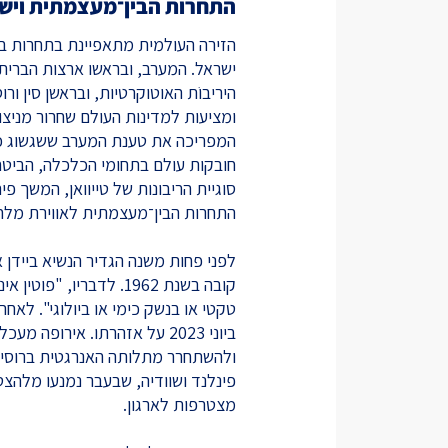
התחרות הבין־מעצמתית ויש
הזירה העולמית מתאפיינת בתחרות ב
ישראל. המערב, ובראשו ארצות הברית,
היריבוֹת האוטוקרטיות, ובראשן סין ור
ומציעות למדינות העולם שחרור מניצו
המפריכה את טענת המערב ששגשוג כלכ
חובקות עולם בתחומי הכלכלה, הביטח
סוגיית הריבונות של טייוואן, המשך פי
התחרות הבין־מעצמתית לאווירת מלח
לפני פחות משנה הגדיר הנשיא ביידן א
קובה בשנת 1962. לדבריו
טקטי או בנשק כימי או ביולוגי". לאחר
ביוני 2023 על אזהרתו. אירופ
ולהשתחרר מתלותה האנרגטית ברוסיה.
פינלנד ושוודיה, שבעבר נמנעו מלהצט
מצטרפות לארגון.