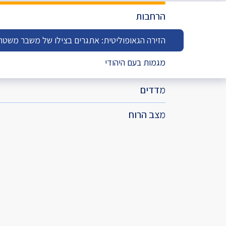
מדד הפלורליזם בישראל
הרחבות
אנטישמיות
הזירה הגאופוליטית: אתגרים בצילו של משבר משטרי
דמוקרטיה
מגמות בעם היהודי
דת ומדינה
מדדים
חרדים
המזרח התיכון
מצב הרוח
חרבות ברזל
יחסי ישראל-סין