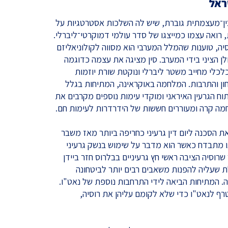
ראל
ין־מעצמתית גוברת, שיש לה השלכות אסטרטגיות על
 רואה עצמו כמייצגו של סדר עולמי דמוקרטי־ליברלי.
וסיה, טוענות שהמלל המערבי הוא מסווה לקולוניאליזם
לן הציני בידי המערב. סין מציגה את עצמה כדוגמה
לי מחייב משטר ליברלי ונוקטת שורת יוזמות
ון והתרבות. המלחמה באוקראינה, המתיחות בגלל
תוח הגרעין האיראני ומוקדי עימות נוספים מקרבים את
מה קרה ומעוררים חששות של הידרדרות לעימות חם.
ת הסכנה ליום דין גרעיני כחריפה ביותר מאז משבר
, "פוטין אינו מתבדח כאשר הוא מדבר על שימוש בנשק גרעיני
 שרוסיה הציבה ראשי חץ גרעיניים בבלרוס חזר ביידן
ה מעכלת שעליה להפנות משאבים רבים יותר לביטחונה
 המתיחות הביאה לידי התרחבות נוספת של נאט"ו.
רף לנאט"ו כדי שלא לקומם עליהן את רוסיה,