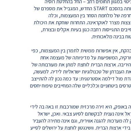
טוי במגוון תחומים רחב – החל בהחלטת רוסיה
בפברואר 2023 להשהות את השתתפותה בהסכם START החדש, המגביל את מספרם של
 בהחרפה של מלחמת הסחר בין המעצמות, וכלה
צות מצרר לאוקראינה. התחרות שוחקת את היכולת
ים התגייסות רחבה כגון בעיות אקלים ובצורת,
וח בבינה מלאכותית.
הקת, אין אפשרות ממשית לתמרן בין המעצמות, כפי
טורקיה, המשפיעות על מדיניותה של מעצמה אחת
ריבה. ארצות הברית לוחצת למתן את מעורבותה של
את העברתן של טכנולוגיות ישראליות לידיה. למעשה,
דת מול דילמה אסטרטגית: עד כמה נכון לה להתייצב
סים ביטחוניים וכלכליים שלה המחייבים טיפוח יחסים
באופק, היא זירה מרכזית שמורכבות זו באה בה לידי
אל אינה נענית לבקשתם לסיוע צבאי. ואכן, ישראל
ה מערכות להגנה אווירית, וגם אינה מתירה להעביר
די ארצות הברית. וושינגטון לוחצת על ירושלים לסייע