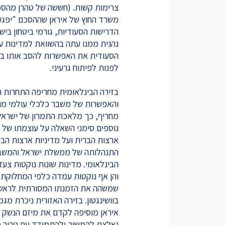
צרימות קשות. (חששה של טהרן מהסכם
משרד החוץ של איראן שההסכם "יפגע ב
הדרישות הסעודיות, גורמי ביטחון ב
נהנית ממנו עתה בהשוואת למדינות ערב
הסעודית את האפשרות להסב אותו בעתי
לפנות לפיתוח גרעיני.
בזירה הבינלאומית מחריפה התחרות 
והאפשרות של משבר כלכלי עולמי מו
מחריף, כך מלאכת התמרון של ישראל 
נוספים סימני השאלה על עוצמתו של מ
ארצות הברית ועל מדיניות ארצות הב
התנהלותה של ממשלת ישראל והמשבר
הבינלאומי. מדינות שונות נוקטות צ
והן אף נוקטות עמדה כלפי המחלוקת הפ
שמשהה את הזמנתו המסורתית לראש מ
בוושינגטון. בזירה האזורית ניכרת מג
איראן מוסיפה לקדם את מיזם הנשק ה
נאלצת להמשיך ולהתמודד עם טרור פל