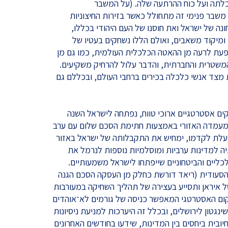
כלתה ועל כוח ההרתעה שלה. (על המשבר
משבר פנימי זה מתחולל כאשר בזירות החיצוניות
ה של ישראל ואת חוסנו של העם היהודי בכללו,
 ומיקוד משאבים, ואולם הללו נשחקים בעטיו של
פעת לרעה מן ההאטה הכלכלית העולמית, כמו גם מן
משטרית והחברתית, והדבר עלול להרחיק משקיעים.
ת מצד אנשי כלכלה בכירים ברחבי העולם, ובכללם גם
ים אסטרטגיים ארוכי טווח, נפתחה לישראל השנה
במעמדה האזורי באמצעות חתימת הסכם שלום עם ערב
עלת לקדמו, ימחיש את התקבלותה של ישראל באזור
יה למדינות ערביות ומוסלמיות נוספות לנרמל את
כליים והביטחוניים שייפתחו לישראל משמעותיים.
הסעודית (ריאד דורשת כחלק מן העסקה הסכם הגנה
 איראן ותסייע בעצירה של תהליך השחיקה במעורבות
קום האסטרטגי המאפשר כניסה של גורמים לא־אוהדים
ינגטון לירושלים, ובכלל זה היערכות למניעת ניסיונות
ובית ביחסים בין המדינות, שידעו בחודשים האחרונים