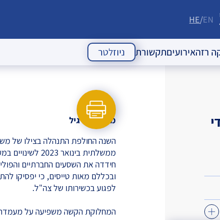
HE
EN
ה רזה
אירועים
תקשורת
ניוזלטר
 העם היהודי
אירועי עבר
מאמרי דעה
אירועים עתידיים
כתבות
י
מאת:
אבי גיל
הודעות לעיתונות
השנה החולפת התנהלה בצילו של משב
ניוזלטרים
ממשלתית בינואר 
חידדה את השסעים החברתיים והפוליט
ובכללם מאות טייסים, כי יפסיקו לה
לפגוע בכשירותו של צה"ל.
המחלוקת הקשה משפיעה על מעמדה הב