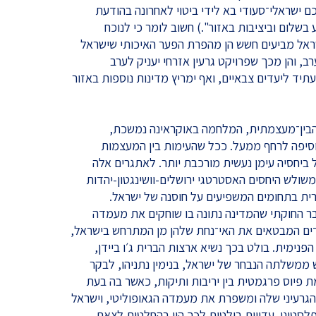
 ישראלי־סעודי בא לידי ביטוי לאחרונה בהודעת
שלום וביציבות באזור".) חשוב לומר כי לנוכח
ישראל מביעים חשש הן מהפרת הפער האיכותי שישראל
, והן מכך שפרויקט גרעין אזרחי יעניק לערב
ד ליעדים צבאיים, ואף ימריץ מדינות נוספות באזור
הבין־מעצמתית, המלחמה באוקראינה נמשכת,
סיפה לרחף ממעל. ככל שהעימות בין המעצמות
ביחסיה עימן נעשית מורכבת יותר. לאתגרים אלה
שולש היחסים האסטרטגי ירושלים-וושינגטון-יהדות
רית בתחומים המשפיעים על חוסנה של ישראל.
 החוקתי שהמדינה נתונה בו שוחקים את מעמדה
עדים המבטאים את האי־נחת שלהן מן המתרחש בישראל,
נימית. בולט בכך נשיא ארצות הברית ג׳ו ביידן,
משלתה הנבחר של ישראל, בנימין נתניהו, לבקר
מת פיוס פרגמטית בין יריבות ותיקות, כאשר בה בעת
גרעיני שלה ומשפרת את מעמדה הגאופוליטי, וישראל
סטיני. עדויות בולטות לכך היו בהחלטות לצאת