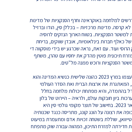
שים למלחמה באוקראינה וחרף הסנקציות של מדינות
 קרסה. מדינות מרכזיות – בכללן סין, הודו וברזיל
 למשטר הסנקציות. בטווח הארוך הנזקים לרוסיה
של כאלף חברות בינלאומיות, אובדן שווקים, בריחת
רוסי ועוד. עם זאת, נראה שכרגע יש בידי מוסקווה די
ח תיכונית פוטין מהדק את יחסיו עם טהרן, משתף
משטר הסנקציות ורוכש ממנה מל"טים.
– מנהיג סין, שי ג'ינפינג, הבטיח לעצמו במרץ 2023 כהונה שלישית כנשיא המדינה והוא
ת, המאתגרת את ארצות הברית ואת הסדר העולמי
גדל בהתמדה, והיא מפתחת יכולות מלחמה בחלל
כות ביון חובקות עולם, ולראיה – היירוט של בלון
ריגול סיני בשמי ארצות הברית בפברואר 2023. בחישוב של תוצר מקומי גולמי סין היא
ופה את רצונה על הונג קונג, מתריסה כנגד שכנותיה
 טייוואן, שוללת בשטחה זכויות אדם ומתעמרת במיעוט
 חדירתה למזרח התיכון, המהווה עבורה שוק מתפתח