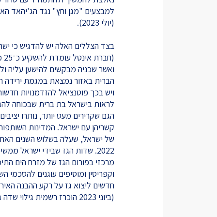
(יולי 2023).
בצד הצללים האלה יש להדגיש כי יש
(ח
ואשר שכניה מבקשים להישען עליה ו
הברית באזור נמצאת במגמת ירידה ר
ויש בכך פוטנציאל להזדמנויות חדשות
לראות בישראל בת ברית שבכוחה להגן
הגם שקרירים מעט יותר, נותרו יציבי
קשריהן עם ישראל. המדינות השותפות
2022. שדות הגז שבידי ישראל מ
מרכזי בפורום הגז של מזרח הים התיכ
וקפריסין ומוסיפים עוגנים להסכמי הש
חדשים ליצוא גז על רקע ההבנה האירו
(ביוני 2023 הוכרז רשמית גילוי שדה גז נוסף, "קטלן", לחופי ישראל).