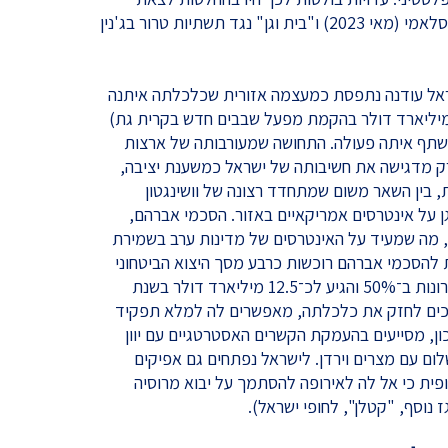
למבצעים "מגן וחץ" נגד הג'יהאד האסלאמי (מאי 2023) ו"בית וגן" נגד תשתיות טרור בג'נין
ראל עודנה נתפסת כמעצמה אזורית שכלכלתה איתנה
ברת אינטל עומדת להשקיע כ־25 מיליארד דולר בהקמת מפעל שבבים חדש בקרית גת)
לשתף איתה פעולה. התחושה שמעורבותה של ארצות
ק מדגישה את חשיבותה של ישראל כמשענת יציבה,
, בין השאר משום שמתחדד רצונה של וושינגטון
 על אינטרסים אמריקאיים באזור. הסכמי אברהם,
ם, מה שמעיד על האינטרסים של מדינות ערב בשמירת
 להסכמי אברהם רוכשות כרבע מסך היצוא הביטחוני
של ישראל, שעלה בשלוש השנים האחרונות ב־50% והגיע לכ־12.5 מיליארד דולר בשנת
משיכים לחזק את כלכלתה, מאפשרים לה למלא תפקיד
ון, מסייעים בהעמקת הקשרים האסטרטגיים עם יוון
לום עם מצרים וירדן. לישראל נפתחים גם אפיקים
פית כי אל לה לאירופה להסתמך על יבוא מרוסיה