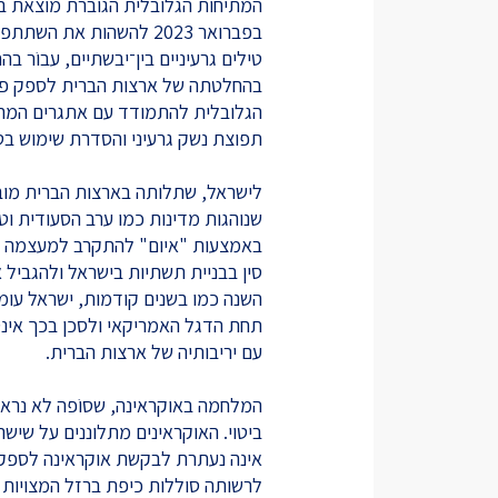
המתיחות הגלובלית הגוברת מוצאת בי
טילים גרעיניים בין־יבשתיים, עבוֹר
בהחלטתה של ארצות הברית לספק פצ
הגלובלית להתמודד עם אתגרים המחייב
תפוצת נשק גרעיני והסדרת שימוש בט
לישראל, שתלותה בארצות הברית מוב
שנוהגות מדינות כמו ערב הסעודית ו
באמצעות "איום" להתקרב למעצמה הי
סין בבניית תשתיות בישראל ולהגביל 
השנה כמו בשנים קודמות, ישראל עומ
תחת הדגל האמריקאי ולסכן בכך אינטר
עם יריבותיה של ארצות הברית.
המלחמה באוקראינה, שסוֹפה לא נראה 
ביטוי. האוקראינים מתלוננים על שישר
אינה נעתרת לבקשת אוקראינה לספק ל
לרשותה סוללות כיפת ברזל המצויות בי