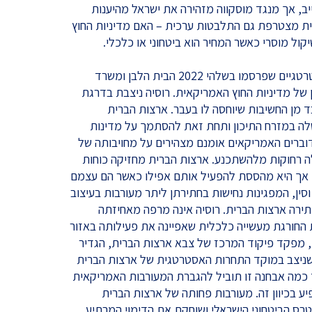
ב, אך מנגד מוסקווה מזהירה את ישראל מהיענות
ית מצטרפת גם התלבטות ערכית – האם מדיניות החוץ
ל מוסרי כאשר המחיר הוא ביטחוני או כלכלי.
– מסמכי היסוד האסטרטגיים שפרסמו בשלהי 2022 הבית הלבן ומשרד
של מדיניות החוץ האמריקאית. רוסיה ניצבת בדרגת
בד מן החשיבות שיוחסה לו בעבר. ארצות הברית
 במזרח התיכון ותחת זאת להסתמך על מדינות
דוברים האמריקאים אומנם מצהירים על מחויבותה של
ה רחוקות מלהשתכנע. ארצות הברית מחזיקה כוחות
ן (35 אלף חיילים), אך היא מהססת להפעיל אותם אפילו כאשר הם עצמם
סין, המפגינות נחישות בחתירתן ליתר מעורבות בעיצוב
תירה ארצות הברית. רוסיה אינה מרפה מאחיזתה
ת החורגת מעשייה כלכלית שאפיינה את פעילותה באזור
בר. הגנרל מייקל קורילה (Kurilla), מפקד פיקוד המרכז של צבא ארצות הברית, הגדיר
 "אזור שניצב במוקד התחרות האסטרטגית של ארצות הברית
ד כמה אבחנה זו תוביל להגברת המעורבות האמריקאית
ע בכיוון זה. מעורבות פחותה של ארצות הברית
רס הביטחוני הישראלי ושוחקת את הדימוי המרתיע