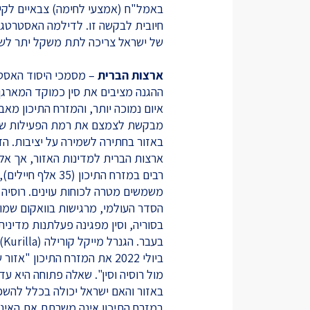
באמל"ח (אמצעי לחימה) צבאיים לקיי
חיובית לבקשה זו. לדילמה האסטרטג
של ישראל צריכה לתת משקל יתר לשיקו
ארצות הברית
ההגנה מציבים את סין כמוקד המארגן 
איום נמוכה יותר, והמזרח התיכון מא
מבקשת לצמצם את רמת הפעילות שלה
באזור בחתירה לשמירה על יציבות. ה
ארצות הברית למדינות האזור, אך אל
רבים במזרח התיכו
משמשים מטרה לכוחות עוינים. רוסיה ו
הסדר העולמי, מרגישות בוואקום שמו
בסוריה, וסין מפגינה פעלתנות מדיני
בע
ביולי 2022 את המזרח התיכון
מול רוסיה וסין". שאלה פתוחה היא ע
באזור והאם ישראל יכולה בכלל להשפי
במזרח התיכון אינה משרתת את האינט