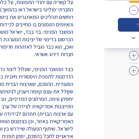
על קשריה עם יהודי התפוצות, על כל
החברתי־פוליטי בישראל ראו בהמשך) 
רוחשים תהליכים המאתגרים את ביטחונ
והאיומים הטמונים בו מחייבים לכידות
המשבר הפנימי. בד בבד, ישראל מוש
הכרסום בדימוי של יציבות המערכת ה
ואכן, הוא כבר הוביל לאזהרות חריפו
חברות דירוג אשראי.
בצד המשבר הפנימי, שעלול ליצור נזק
הזדמנות לתפנית היסטורית חיובית 
הסעודית. ההסכם, שארצות הברית פו
ששָלל את עצם קיומה ויעניק לגיטימצ
יחסיהן עימה. המרחבים המדיניים, הכל
התייצבות אמריקאית לצידה של ערב 
עם ארצות הברית) תתרום לבידודה של
האמריקאית באזור, וכן בצמצום הווא
לישראל. שיתוף הפעולה שיידרש בין ווש
איראניים לחבל בהסכם, יסמן תפנית חי