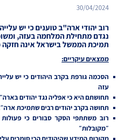
מדד הפלורליזם בישראל
30/04/2024
אנטישמיות
רוב יהודי ארה"ב טוענים כי יש עלייה
דמוקרטיה
נגדם מתחילת המלחמה בעזה, ומשוכנ
דת ומדינה
תמיכת הממשל בישראל אינה חזקה 
חרדים
ממצאים עיקריים:
המזרח התיכון
הסכמה גורפת בקרב היהודים כי יש עלי
חרבות ברזל
עזה
תחושתם היא כי אפליה נגד יהודים בארה״
יחסי ישראל-סין
תחושה בקרב יהודים רבים שתמיכת ארה״
רוב משתתפי הסקר סבורים כי פעולות
״מקובלות״
מקורות המידע שהיהודים הכי סומכים עליהם