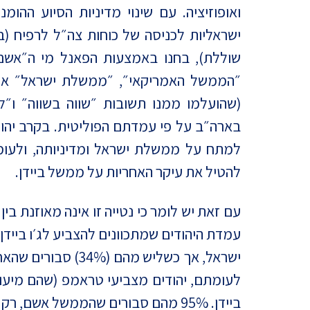
ואופוזיציה. עם שינוי מדיניות הסיוע ההו
ישראליות לכניסה של כוחות צה״ל לרפיח (
שוללת), בחנו באמצעות הפאנל מי ה״אשם״
״הממשל האמריקאי״, ״ממשלת ישראל״ או ש
(שהועלמו ממנו תשובות ״שווה בשווה״ ו״לא 
בארה״ב על פי עמדתם הפוליטית. בקרב יהוד
למתח על ממשלת ישראל ומדיניותה, ולעומת
להטיל את עיקר האחריות על ממשל ביידן.
עם זאת יש לומר כי נטייה זו אינה מאוזנת בי
ישראל, אך כשליש מה
לעומתם, יהודים מצביעי טראמפ (שהם מיעו
ביידן. 95% מהם סבורים שהממשל אשם, רק 3% הטילו את האחריות ״שווה בשווה״.