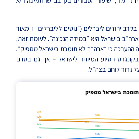
תר מדי, ושיעור הסבורים בקרבם שהתמיכה היא
בקרב יהודים ליברלים (״נוטים לליברלים״ ו״מאוד
רה״ב בישראל היא ״במידה הנכונה״. לעומת זאת,
קה ההערכה כי ״ארה״ב לא תומכת בישראל מספיק״.
בקונגרס הסיוע המיוחד לישראל – אך גם בטרם
 גדוד לוחם בצה״ל.