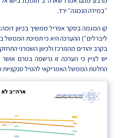
מרבע מהם אמרו שארה״ב תומכת בישראל יו
״במידה הנכונה״ ירד.
קו המגמה בסקר אפריל ממשיך בכיוון דומה: 
ליברלים״) ההערכה היא כי תמיכת הממשל בא
בקרב יהודים מהמרכז ולכיוון השמרני התחז
יש לציין כי הערכה זו נרשמה בטרם אושר 
החלטת הממשל האמריקאי להטיל סנקציות על