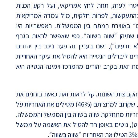
מניטרי לעזה, תחת לחץ אמריקאי, ועל רקע הכנות
בהתעקשות, לפחות חלקית, מול עמדה אמריקאית
 באווירת המתח בין הממשלות. האפשרויות היו
תיהן ״שווה בשווה״. כפי שאפשר לראות בגרף
יודעים״), ישנו בעניין זה פער ניכר בין יהודים
ים ליברלים הנטייה היא להטיל את עיקר האחריות
 זאת בקרב יהודים מהמרכז וימינה הנטייה היא
ן הקבוצות השונות. קל לראות זאת כאשר בוחנים את
עמדת היהודים שמתכוונים להצביע לג׳ו ביידן, שקרוב למחציתם (46%) מטילים את האחריות על
ם (34%) סבורים שהאחריות מתחלקת שווה בשווה בין הממשל והממשלה.
ט), נוטים באופן חד להטיל את האשמה על ממשל