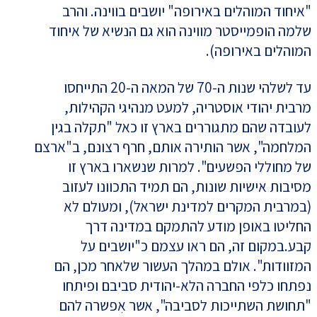
"איחוד המוהלים באירופה" יושבים בווינה. והרב
שלמה הופמייסטר מווינה הוא גם הנשיא של איחוד
המוהלים באירופה).
עד לשלהי שנות ה-70 של המאה ה-20 התייחסו
מרבית יהודי אוסטריה, למעט מנהיגי הקהילות,
לעובדה שהם מתגוררים בארץ זו כאל "תקלה בגין
המלחמה", אשר הותירה אותם, חרף רצונם, ב"ארצם
של מחוללי הפשעים". למרות שנשארו בארץ זו
מסיבות אישיות שונות, הם תמיד התכוונו לעזוב
(במרבית המקרים למדינת ישראל), ומעולם לא
החליטו באופן מודע להתמקם במדינה דרך
קבע.במקום זה, הם ראו עצמם כ"יושבים על
המזוודות". אולם במהלך העשור שלאחר מכן, הם
נפתחו כלפי החברה הלא-יהודית סביבם ופיתחו
"תחושת השתייכות לסביבה", אשר אִפשרה להם