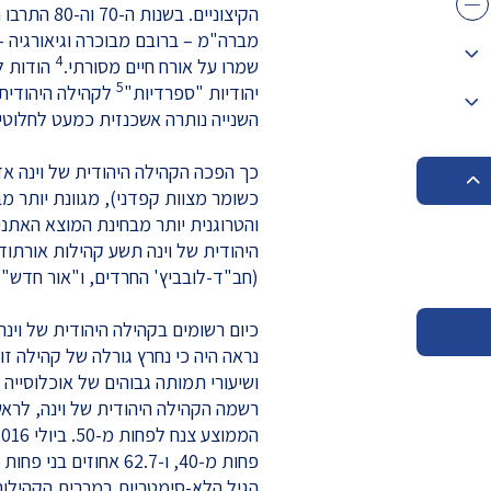
מברה"מ – ברובם מבוכרה וגיאורגיה –
4
שמרו על אורח חיים מסורתי.
הודות ל
5
יהודיות "ספרדיות"
לקהילה היהודית
השנייה נותרה אשכנזית כמעט לחלוטין
כך הפכה הקהילה היהודית של וינה אד
כשומר מצוות קפדני), מגוונת יותר מב
והטרוגנית יותר מבחינת המוצא האתנ
היהודית של וינה תשע קהילות אורתוד
(חב"ד-לובביץ' החרדים, ו"אור חדש" ה
כיום רשומים בקהילה היהודית של וינה 7,787 יהודים
נראה היה כי נחרץ גורלה של קהילה זו 
פחות מ-40, ו-62.7 אחוזים בני פחות מ-50 .
הגיל הלא-סימטריות במרבית הקהילות 