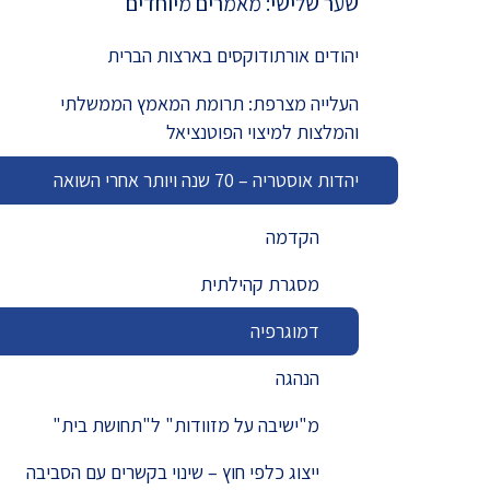
שער שלישי: מאמרים מיוחדים
מדד הפלורליזם בישראל
אנטישמיות
יהודים אורתודוקסים בארצות הברית
דמוקרטיה
העלייה מצרפת: תרומת המאמץ הממשלתי
והמלצות למיצוי הפוטנציאל
דת ומדינה
יהדות אוסטריה – 70 שנה ויותר אחרי השואה
חרדים
הקדמה
המזרח התיכון
מסגרת קהילתית
חרבות ברזל
דמוגרפיה
יחסי ישראל-סין
הנהגה
מ"ישיבה על מזוודות" ל"תחושת בית"
ייצוג כלפי חוץ – שינוי בקשרים עם הסביבה