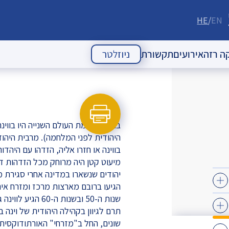
HE
EN
ה רזה
אירועים
תקשורת
ניוזלטר
 העם היהודי
אירועי עבר
מאמרי דעה
אירועים עתידיים
כתבות
הודעות לעיתונות
היהודית לפני המלחמה). מרבית היהודים ה"וינ
בווינה או חזרו אליה, הזדהו עם היהד
ניוזלטרים
יהודים שנשארו במדינה אחרי סגירת מ
הגיעו ברובם מארצות מרכז ומזרח אירו
שנות ה-50 ובשנות ה-60 הגיע לווינה גל של מהגרים מארצות אלו,
תרם לגיוון בקהילה היהודית של וינה 
שונים, החל ב"מזרחי" האורתודוקסית-