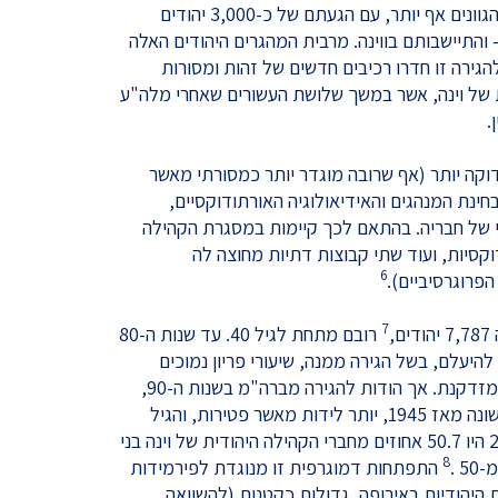
הקיצוניים. בשנות ה-70 וה-80 התרבו הגוונים אף יותר, עם הגעתם של כ-3,000 יהודים
 והתיישבותם בווינה. מרבית המהגרים היהודים האלה
הגירה זו חדרו רכיבים חדשים של זהות ומסורות
 של וינה, אשר במשך שלושת העשורים שאחרי מלה"ע
.
וקה יותר (אף שרובה מוגדר יותר כמסורתי מאשר
חינת המנהגים והאידיאולוגיה האורתודוקסיים,
י של חבריה. בהתאם לכך קיימות במסגרת הקהילה
וקסיות, ועוד שתי קבוצות דתיות מחוצה לה
6
פרוגרסיביים).
7
,
רובם מתחת לגיל 40. עד שנות ה-80
להיעלם, בשל הגירה ממנה, שיעורי פריון נמוכים
ושיעורי תמותה גבוהים של אוכלוסייה מזדקנת. אך הודות להגירה מברה"מ בשנות ה-90,
רשמה הקהילה היהודית של וינה, לראשונה מאז 1945, יותר לידות מאשר פטירות, והגיל
הממוצע צנח לפחות מ-50. ביולי 2016 היו 50.7 אחוזים מחברי הקהילה היהודית של וינה בני
8
התפתחות דמוגרפית זו מנוגדת לפירמידות
היהודיות באירופה, גדולות כקטנות (להשוואה,