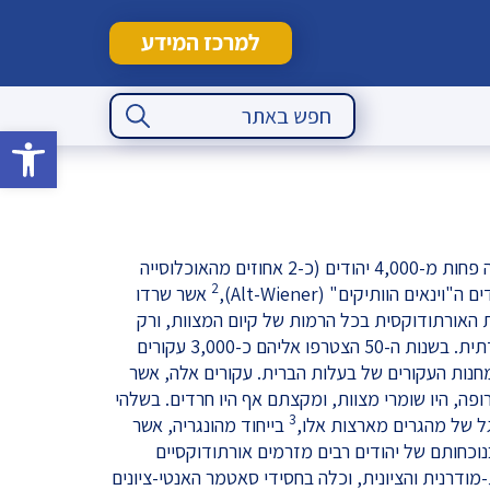
למרכז המידע
Search Button
Search
for:
פתח סרגל 
בתום מלחמת העולם השנייה היו בווינה פחות מ-4,000 יהודים (כ-2 אחוזים מהאוכלוסייה
2
אים הוותיקים" (Alt-Wiener),
אשר שרדו
ות האורתודוקסית בכל הרמות של קיום המצוות, ורק
מיעוט קטן היה מרוחק מכל הזדהות דתית. בשנות ה-50 הצטרפו אליהם כ-3,000 עקורים
חנות העקורים של בעלות הברית. עקורים אלה, אשר
פה, היו שומרי מצוות, ומקצתם אף היו חרדים. בשלהי
3
בייחוד מהונגריה, אשר
בנוכחותם של יהודים רבים מזרמים אורתודוקסיים
מודרנית והציונית, וכלה בחסידי סאטמר האנטי-ציונים