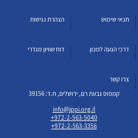
תנאי שימוש
הצהרת נגישות
דרכי הגעה למכון
דוח שוויון מגדרי
צרו קשר
קמפוס גבעת רם, ירושלים, ת.ד: 39156
info@jppi.org.il
+972-2-563-5040
+972-2-563-3356