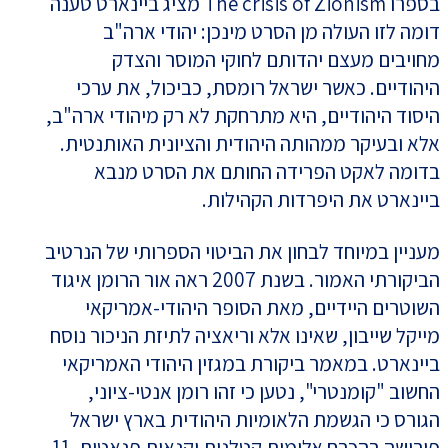
בספרו The crisis of Zionism מציג ביינארט טענה
דומה לזו העולה מן הסרט מינכן: יהודי ארה"ב
מחויבים מעצם יהדותם לחוקי המוסר והצדק
היהודיים. כאשר ישראל רומסת, כביכול, את ערכי
היסוד היהודיים, היא מתרחקת לא רק מיהודי ארה"ב,
אלא ובעיקר ממהותה היהודית והציונית האותנטית.
בדומה לאקט הפרידה החותם את הסרט מנבא
ביינארט את היפרדות הקהילות.
מעניין במיוחד לבחון את הביטוי הספרותי של הנרטיב
הביקורתי האמור. בשנת 2007 ראה אור הרומן איגוד
השוטרים היידיים, מאת הסופר היהודי-אמריקאי
מייקל שייבון, שאינו אלא וריאציה לתיזת הניכור נוסח
ביינארט. במאמר ביקורת במגזין היהודי האמריקאי
החשוב "קומנטרי", נטען כי זהו רומן אנטי-ציוני,
הגורס כי הגשמת הלאומיות היהודית בארץ ישראל
פירושה בהכרח אלימות קטלנית וקנאות פנאטית. 11.