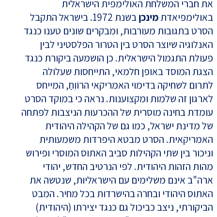
את חברי המשלחת האולימפית הישראלית
באולימפיאדת
מינכן
בשנת 1972. בישראל התקבל
הסרט בתגובות מעורבות, ומבקרים שונים טענו כנגד
האנלוגיה שיוצר הסרט בין הטרור הפלסטיני לבין
פעולת התגמול הישראלית. כן הושמעה ביקורת כנגד
הצגת המוסד באופן חלמאי, התייחסות שעלולה
לתרום לשחיקה בדימוי האמריקאי הרוֹוֵחַ, המייחס
לארגון זה שלמות ומקצוענות. נראה כי במוקד הסרט
עומדת בחינה מוסרית של ההכרעות הניצבות לפתחה
של מדינת ישראל, כמו גם של הקהילה היהודית
האמריקאית. הסרט מבטא היפרדות משמעותית
וניכור בין שתי הקהילות סביב האתוס המוסרי ופירוש
מהות הזהות היהודית. לפי הנרטיב החדש, יהודי
ארה"ב אינם משלימים עם הישראליוּת, שנטשה את
האתוס היהודי ובחרה בהישרדות בכל מחיר. המבט
הביקורתי, ניצב כביכול גם כנגד יצירתו (היהודית)