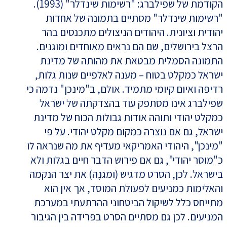
הקודמת של שפילברג: "רשימות שינדלר" (1993).
"רשימות שינדלר" מסתיים בתמונה של אחדות
יהודית וציונית. היהודים הניצולים מתכנסים בהר
הרצל בירושלים, שם הם נראים מאוחדים ומוגנים.
התמונה הסמלית מבטאת את מהותה של מדינת
ישראל כמקלט בטוח – מענה לאלפיים שנות גלות,
רדיפה ואיום קיומי מתמיד. אולם, ב"מינכן" נדמה כי
שפילברג אינו מסתפק עוד בהצדקתה של ישראל
כמקלט יהודי ותוהה אודות גבולות הכוח של מדינת
ישראל, גם אם נוצרה כמקום מקלט יהודי. על פי
"מינכן", היהודי האמריקאי מעדיף את מה שנראה לו
כ"מוסר יהודי", גם אם פירוש הדבר חיים בגלות ולא
בישראל. לכן, הסרט מדגיש (ומגנֶה) את יצר הנקמה
והאלימות כמניעים לפעולת המוסד, אך אין הוא
מתייחס כלל לשיקול הביטחוני ההרתעתי במערכת
המניעים. לכן גם מסתיים הסרט בפרידה בין הגיבור