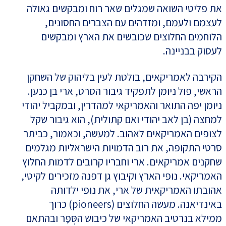
את פליטי השואה שמגלים שאר רוח ומבקשים גאולה
לעצמם ולעמם, ומזדהים עם הצברים החסונים,
הלוחמים החלוצים שכובשים את הארץ ומבקשים
לעסוק בבניינה.
הקירבה לאמריקאים, בולטת לעין בליהוק של השחקן
הראשי, פול ניומן לתפקיד גיבור הסרט, ארי בן כנען.
ניומן יפה התואר והאמריקאי למהדרין, ובמקביל יהודי
למחצה (בן לאב יהודי ואם קתולית), הוא גיבור שקל
לצופים האמריקאים לאהוב. למעשה, וכאמור, כביתר
סרטי התקופה, את רוב הדמויות הישראליות מגלמים
שחקנים אמריקאים. ארי וחבריו קרובים לדמות החלוץ
האמריקאי. נופי הארץ וקיבוץ גן דפנה מזכירים לקיטי,
אהובתו האמריקאית של ארי, את נופי ילדותה
באינדיאנה. מעשה החלוצים (pioneers) כרוך
ממילא בנרטיב האמריקאי של כיבוש הסְּפָר ובהתאם