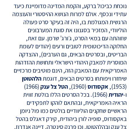
נוכחת כביכול ברקע, והקמת המדינה מדומיינת כיעד
עתידי ונכסף. אולם למרות הנושא ההיסטורי והעוצמה
הרגשית המגולמת בו, היה זה בעיקר סרט פעולה
הוליוודי, המזכיר בסגנונו את סוגת המערבונים
שזוהתה עם במאי הסרט, ג׳ורג' שרמן. עם זאת,
החלוקה הדיכוטומית לטובים ורעים (יהודים לעומת
הבריטים, ובסרטים הבאים, גם הערבים), ההצדקה
המוסרית למאבק היהודי הישראלי ותחושת ההזדהות
האמריקאית עם המאבק הזה, הינם מוטיבים מרכזיים
שיחזרו ויפותחו בסרטים הבאים, דוגמת
הלהטוטן
(1953),
אקסודוס
(1960),
הטל צל ענק
(1966)
ו-
יהודית
(1966). בכל הסרטים הללו בולטת זווית
הראיה האמריקאית, ובהתאם לוהקו לתפקידים
הראשיים שחקנים הוליוודיים בולטים כמו פול ניומן
באקסודוס, סופיה לורן ביהודית, קירק דאגלס בהטל
צל ענק ובהלהטוטן, וכן פרנק סינטרה, דיינה אנדרוז,