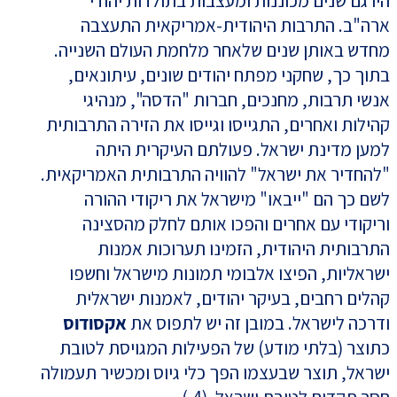
היו גם שנים מכוננות ומעצבות בתולדות יהודי
ארה"ב. התרבות היהודית-אמריקאית התעצבה
מחדש באותן שנים שלאחר מלחמת העולם השנייה.
בתוך כך, שחקני מפתח יהודים שונים, עיתונאים,
אנשי תרבות, מחנכים, חברות "הדסה", מנהיגי
קהילות ואחרים, התגייסו וגייסו את הזירה התרבותית
למען מדינת ישראל. פעולתם העיקרית היתה
"להחדיר את ישראל" להוויה התרבותית האמריקאית.
לשם כך הם "ייבאו" מישראל את ריקודי ההורה
וריקודי עם אחרים והפכו אותם לחלק מהסצינה
התרבותית היהודית, הזמינו תערוכות אמנות
ישראליות, הפיצו אלבומי תמונות מישראל וחשפו
קהלים רחבים, בעיקר יהודים, לאמנות ישראלית
ודרכה לישראל. במובן זה יש לתפוס את
אקסודוס
כתוצר (בלתי מודע) של הפעילות המגויסת לטובת
ישראל, תוצר שבעצמו הפך כלי גיוס ומכשיר תעמולה