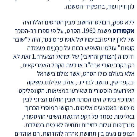
ג׳ון וויין ועוד, בתפקידי המשנה.
ללא ספק, הבולט והחשוב מבין הסרטים הללו היה
אקסודוס
משנת 1960. הסרט, על פי ספרו רב-המכר
של לאון יוריס ובבימויו של אוטו פרמינגר, היה ל"שובר
קופות" עולמי והשפיע רבות על הַבְנָיַית מעמדה
ודימויה (הצודק והחיובי) של ישראל הצעירה.1 זאת לא
רק בקרב יהודי ארה"ב או דעת הקהל האמריקאית,
אלא בעולם כולו הסרט, אשר צולם בישראל
ובקפריסין, נחשב לבדיוני, אולם עלילתו משיקה
לאירועים היסטוריים שאירעו במציאות. הקונפליקט
המרכזי בסרט הינו המתח שבין החלום הציוני לבין
מימושו באמצעים אלימים. הקושי המוסרי הכרוך
באלימות נפתר על רקע הדגשת השינוי ההיסטורי,
מנרדָפוּת וגלות לחירות ותחייה לאומית במולדת.
הצופים נעים בין תחושת אהדה להזדהות. הם אוהדים