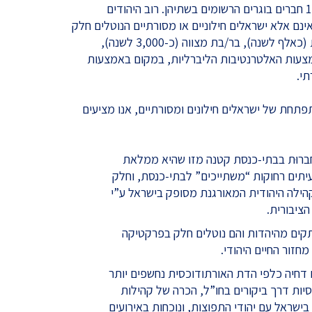
אולם התנועות מדווחות רק על 12,000 חברים בוגרים הרשומים בשתיהן. רוב היהודים
ינם אלא ישראלים חילוניים או מסורתיים הנוטלים חלק
בפולחנים וטקסים יהודיים כגון חתונות (כאלף לשנה), בר/בת מצווה (כ-3,000 לשנה),
מצעות האלטרנטיבות הליברליות, במקום באמצעות
י.
תחת של ישראלים חילונים ומסורתיים, אנו מציעים
רוּת בבתי-כנסת קטנה מזו שהיא ממלאת
יתים רחוקות “משתייכים” לבתי-כנסת, וחלק
הילה היהודית המאורגנת מסופק בישראל ע”י
הציבורית.
ותקים מהיהדות והם נוטלים חלק בפרקטיקה
מחזור החיים היהודי.
 דחיה כלפי הדת האורתודוכסית נחשפים יותר
יות דרך ביקורים בחו”ל, הכרה של קהילות
ישראל עם יהודי התפוצות, ונוכחות באירועים