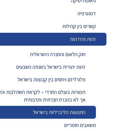
גיאופוליטיקה
מדד הפלורליזם בישראל
אנטישמיות
דמוגרפיה
דמוקרטיה
קשרים בין קהילות
זהות והזדהות
דת ומדינה
חרדים
חוק הלאום והחברה הישראלית
המזרח התיכון
זהות יהודית בישראל בשנתה השבעים
פלורליזם ויחסים בין קבוצות בישראל
חרבות ברזל
תמורות בעולם החרדי – לקראת השתלבות אז
יחסי ישראל-סין
אך לא בהכרח חברתית ותרבותית
התנועות הליברליות בישראל
משאבים חומריים