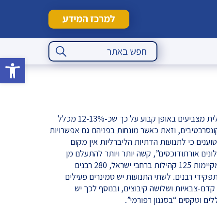
למרכז המידע
Search Button
Search
for:
פתח סרגל 
מחקרים בנושא הזהות היהודית-ישראלית מצביעים באופן קבוע על כך שכ-12-13% מכלל
ונסרבטיבים, וזאת כאשר מונחות בפניהם גם אפשרויות
וענים כי לתנועות הדתיות הליברליות אין מקום
לונים אורתודוכסים”, קשה יותר ויותר להתעלם מן
המציאות המתפתחת. שתי התנועות מקיימות 125 קהילות ברחבי ישראל, 280 רבנים
 מתוכם 85 עובדים בתפקידי רבנים. לשתי התנועות יש סמינרים פעילים
 קדם-צבאיות ושלושה קיבוצים, ובנוסף לכך יש
ם וטקסים “בסגנון רפורמי”.