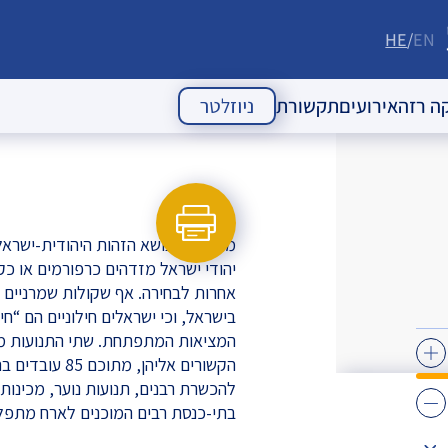
HE
EN
ה רזה
אירועים
תקשורת
ניוזלטר
 העם היהודי
אירועי עבר
מאמרי דעה
אירועים עתידיים
כתבות
הודעות לעיתונות
יהודי ישראל מזדהים כרפורמים או כק
אחרות לבחירה. אף שקולות שמרניים ט
ניוזלטרים
בישראל, וכי ישראלים חילוניים הם “חי
הקשורים אליהן,
להכשרת רבנים, תנועות נוער, מכינות
בתי-כנסת רבים המוכנים לארח מתפללי