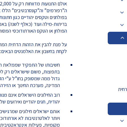
ה”רפורמים” וה”קונסרבטיבים” הללו א
בריתות-מילה ועוד (כאלף לשנה) בא
הפולחן או הטקס האורתודוכסי המסורת
על מנת להבין את הזהות הדתית המתפ
לקחת בחשבון את האלמנטים הבאים:
חשיבותו של התפקיד שממלאת חב
בתפוצות, משום שישראלים רק לע
גדול ממה שמסופק בחו”ל ע”י הק
המדינה, מערכת החינוך או הזירה 
רחית
רוב החילונים הישראלים אינם מנ
יהודית, חגים יהודיים ואירועים של 
אותם ישראלים חילונים שמרגישים
ויותר לאלטרנטיבות לא אורתודוכס
מקומיות, פעילות אינטראקטיבית ב