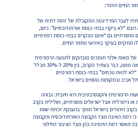
ור החיים היהודי.
תית לעבר הפרדיגמה המקובלת של זהות דתית של
 רובם “לא ביקרו בבתי-כנסת אורתודוכסיים”. כיום,
ם ומסורתיים גם “אינם מבקרים בבתי-כנסת רפורמיים
ה מתקיים בעיקר באירועי מחזור החיים.
של מאות אלפי תומכים מובהקים לתנועה הרפורמית
והקונסרבטיבית, ניתן להעריך כי כתוצאה ממנו, כבר בעתיד הקרוב, בין 20% ל-30% מכלל
ו “לא להיות נוכחים” בבתי-כנסת רפורמיים
בתל אביב ובמקומות נוספים בישראל.
ות הרפורמית והקונסרבטיבית היא חיובית: גבוהה
 או נייטרלית אצל ישראלים מסורתיים, ושלילית בקרב
 בקרב היהודים בישראל תומך בהענקת זכויות שוות
ן כי רמת האיבה מצד הקבוצה האורתודוכסית והקבוצה
בה מאשר רמת התמיכה בהן מצד הציבור החילוני