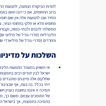
למרות הביקורת הנפוצה, לתנועות הר
ברוב התחומים, אם כי רובו הושג בא
היחיד שבו לתנועות אלה אין שום חופש 
מחופש מלא או חלקי בתחומי הגיור, ג
ממשלתי לרבנים ולבתי-כנסת, וקבורה.
הליברליות (סדרי-גודל של מיליוני ₪
והחרדים (סדרי-גודל של מיליארדי ₪)
השלכות על מדיניו
אי-השוויון במעמד התנועות הליב
ישראל לבין יהודים רבים בתפוצו
שחלקים אלה מייצגים מתנגדים בתו
דתי בכלל. בה בעת, אף שבציבור
תמיכה זו איננה נחשבת כעניין חש
של התומכים עצמם. משום כך, מדינ
בתמיכה בתפוצות, אך בישראל הן 