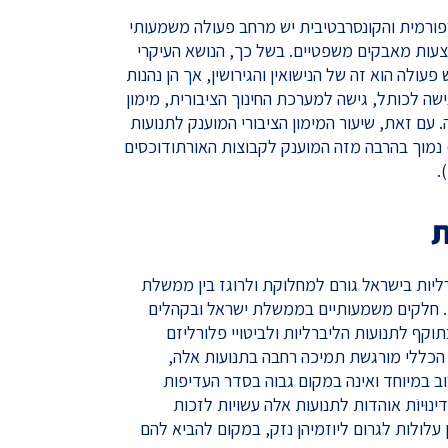
פורמית והקונסרבטיבית יש מרחב פעולה משמעותי
מצעות מאבקים משפטיים. בשל כך, הנושא העיקרי
פעולה הוא זה של הנישואין והגירושין, אך הן נהנות
ישה לכותל, גישה למערכת החינוך הציבורית, מימון
 עם זאת, שיעור המימון הציבורי המוענק לתנועות
) נמוך בהרבה מזה המוענק לקבוצות האורתודוכסים
.
ת
רליות בישראל גורם למחלוקת ולרוגז בין ממשלת
ת. חלקים משמעותיים בממשלת ישראל ובקהלים
קף לתנועות הליברליות ולביטויי פלורליזם
 הכללי מורגשת תמיכה רחבה בתנועות אלה,
וב במיוחד ואינה במקום גבוה בסדר העדיפות
וּיוֹת אוהדות לתנועות אלה עשויות לזכות
עלולות לגרום ליוזמיהן נזק, במקום להביא להם