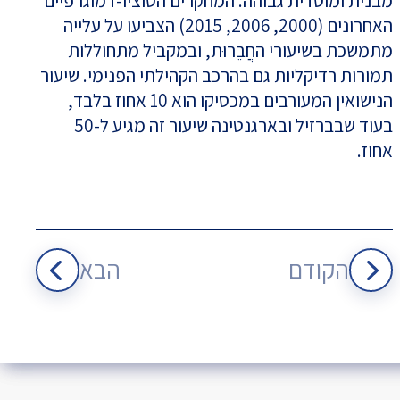
מבנית ומוסדית גבוהה. המחקרים הסוציו-דמוגרפיים
האחרונים (2000, 2006, 2015) הצביעו על עלייה
מתמשכת בשיעורי החֲבֵרוּת, ובמקביל מתחוללות
תמורות רדיקליות גם בהרכב הקהילתי הפנימי. שיעור
הנישואין המעורבים במכסיקו הוא 10 אחוז בלבד,
בעוד שבברזיל ובארגנטינה שיעור זה מגיע ל-50
אחוז.
הקודם
הבא