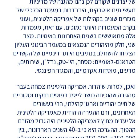
של יצרנים שקודם לכן נהנו מהגנה של מדיניות
תעשייתית אוטרקית, הידרדרות במעמד הכלכלי של
מגזרים שונים בקהילות של אמריקה הלטינית, ועוני
בקרב המעמדות היותר נמוכים. עם זאת, מעמדות
אלה מתאוששים בשנים האחרונות באיטיות. מצד
שני, חלק מהיהודים הנמצאים במעמד הבינוני העליון
הצליחו להשתלב בנתיבים היותר דינמיים של הקשרים
הטראנס-לאומיים: מסחר, היי-טק, נדל"ן, שירותים,
מדעים, מוסדות אקדמיים, והמגזר הפיננסי.
ואכן, למרות שיהדות אמריקה הלטינית צמחה בעבר
מהגירה שהוכיחה כושר לייסד דפוסים חזקים ומקוריים
של חיים יהודיים וארגון קהילתי, הרי בעשורים
האחרונים, זרם ההגירה היהודית מאמריקה הלטינית
אל יעדים מחוץ לאמריקה הלטינית היה גדול מהזרם
ההפוך. ההערכה היא כי ב-40 השנים האחרונות, בין