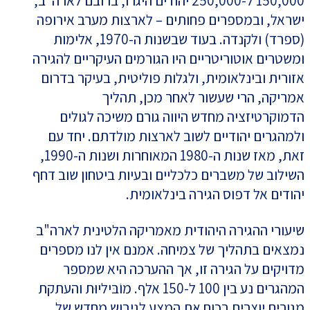
150,000 ל-250,000 יהודים היגרו, ברובם לארה"ב,
ישראל, ובמספרים פחותים – לארצות מערב אירופה
(ספרד) ולקנדה. בעוד שבשנות ה-1970, אלימות
ומשטרים אוטוריטריים היו הגורמים העיקריים להגירה
אזורית ובינלאומית, ולגלות פוליטית, בעיקר בדרום
אמריקה, הרי שעשור לאחר מכן, תהליך
הדמוקרטיזציה מחדש היווה גורם משיכה לגולים
ולמהגרים יהודיים לשוב לארצות מולדתם. יחד עם
זאת, מאז שנות ה-1980 המאוחרות ושנות ה-1990,
השילוב של משברים כלכליים ובעיות ביטחון שוב דחף
יהודים אל דפוס הגירה בינלאומית.
שיעורי ההגירה היהודית מאמריקה הלטינית לארה"ב
נמצאים בתהליך של צמיחה. אמנם אין לנו מספרים
מדויקים על הגירה זו, אך ההערכה היא שמספר
המהגרים נע בין 100 ל-150 אלף. מוֹבּיליוּת והעתקת
מגורים יוצרים בכוח את המצע לגיבוש מחדש של