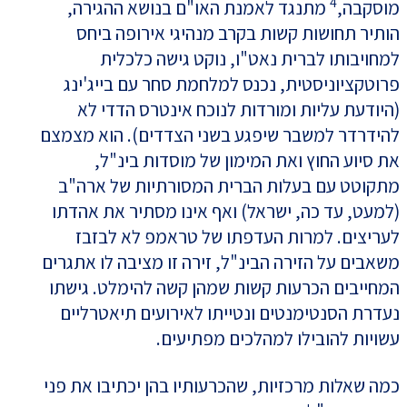
4
מוסקבה,
מתנגד לאמנת האו"ם בנושא ההגירה,
הותיר תחושות קשות בקרב מנהיגי אירופה ביחס
למחויבותו לברית נאט"ו, נוקט גישה כלכלית
פרוטקציוניסטית, נכנס למלחמת סחר עם בייג'ינג
(היודעת עליות ומורדות לנוכח אינטרס הדדי לא
להידרדר למשבר שיפגע בשני הצדדים). הוא מצמצם
את סיוע החוץ ואת המימון של מוסדות בינ"ל,
מתקוטט עם בעלות הברית המסורתיות של ארה"ב
(למעט, עד כה, ישראל) ואף אינו מסתיר את אהדתו
לעריצים. למרות העדפתו של טראמפ לא לבזבז
משאבים על הזירה הבינ"ל, זירה זו מציבה לו אתגרים
המחייבים הכרעות קשות שמהן קשה להימלט. גישתו
נעדרת הסנטימנטים ונטייתו לאירועים תיאטרליים
עשויות להובילו למהלכים מפתיעים.
כמה שאלות מרכזיות, שהכרעותיו בהן יכתיבו את פני