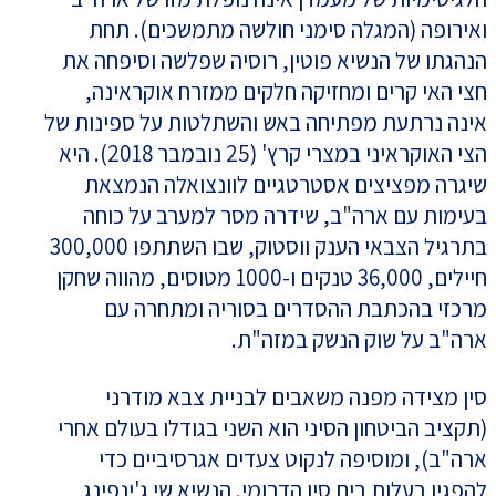
ואירופה (המגלה סימני חולשה מתמשכים). תחת
הנהגתו של הנשיא פוטין, רוסיה שפלשה וסיפחה את
חצי האי קרים ומחזיקה חלקים ממזרח אוקראינה,
אינה נרתעת מפתיחה באש והשתלטות על ספינות של
הצי האוקראיני במצרי קרץ' (25 נובמבר 2018). היא
שיגרה מפציצים אסטרטגיים לוונצואלה הנמצאת
בעימות עם ארה"ב, שידרה מסר למערב על כוחה
בתרגיל הצבאי הענק ווסטוק, שבו השתתפו 300,000
חיילים, 36,000 טנקים ו-1000 מטוסים, מהווה שחקן
מרכזי בהכתבת ההסדרים בסוריה ומתחרה עם
ארה"ב על שוק הנשק במזה"ת.
סין מצידה מפנה משאבים לבניית צבא מודרני
(תקציב הביטחון הסיני הוא השני בגודלו בעולם אחרי
ארה"ב), ומוסיפה לנקוט צעדים אגרסיביים כדי
להפגין בעלות בים סין הדרומי. הנשיא שי ג'ינפינג