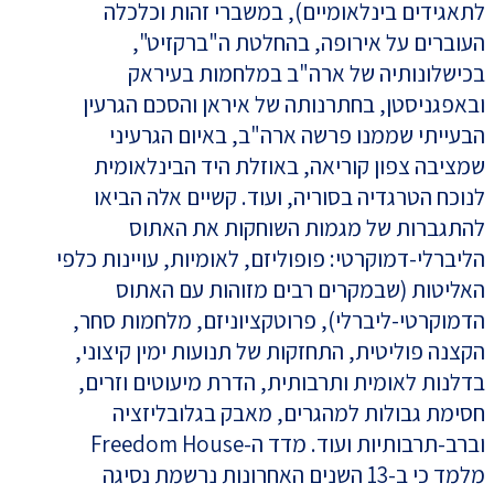
לתאגידים בינלאומיים), במשברי זהות וכלכלה
העוברים על אירופה, בהחלטת ה"ברקזיט",
בכישלונותיה של ארה"ב במלחמות בעיראק
ובאפגניסטן, בחתרנותה של איראן והסכם הגרעין
הבעייתי שממנו פרשה ארה"ב, באיום הגרעיני
שמציבה צפון קוריאה, באוזלת היד הבינלאומית
לנוכח הטרגדיה בסוריה, ועוד. קשיים אלה הביאו
להתגברות של מגמות השוחקות את האתוס
הליברלי-דמוקרטי: פופוליזם, לאומיות, עויינות כלפי
האליטות (שבמקרים רבים מזוהות עם האתוס
הדמוקרטי-ליברלי), פרוטקציוניזם, מלחמות סחר,
הקצנה פוליטית, התחזקות של תנועות ימין קיצוני,
בדלנות לאומית ותרבותית, הדרת מיעוטים וזרים,
חסימת גבולות למהגרים, מאבק בגלובליזציה
וברב-תרבותיות ועוד. מדד ה-Freedom House
מלמד כי ב-13 השנים האחרונות נרשמת נסיגה