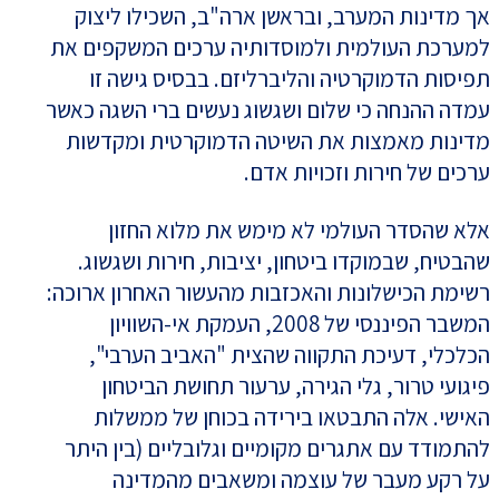
אך מדינות המערב, ובראשן ארה"ב, השכילו ליצוק
למערכת העולמית ולמוסדותיה ערכים המשקפים את
תפיסות הדמוקרטיה והליברליזם. בבסיס גישה זו
עמדה ההנחה כי שלום ושגשוג נעשים ברי השגה כאשר
מדינות מאמצות את השיטה הדמוקרטית ומקדשות
ערכים של חירות וזכויות אדם.
אלא שהסדר העולמי לא מימש את מלוא החזון
שהבטיח, שבמוקדו ביטחון, יציבות, חירות ושגשוג.
רשימת הכישלונות והאכזבות מהעשור האחרון ארוכה:
המשבר הפיננסי של 2008, העמקת אי-השוויון
הכלכלי, דעיכת התקווה שהצית "האביב הערבי",
פיגועי טרור, גלי הגירה, ערעור תחושת הביטחון
האישי. אלה התבטאו בירידה בכוחן של ממשלות
להתמודד עם אתגרים מקומיים וגלובליים (בין היתר
על רקע מעבר של עוצמה ומשאבים מהמדינה