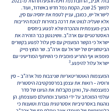
בתל אביב, הרחבת נמל חיפה והפעלתו החל מ-2021
למשך 25 שנה, הקמת נמל חדש באשדוד, ועוד.
לישראל יש, כמובן, עניין לטפח את יחסיה עם סין,
אלא שעליה לנווט את דרכה בזהירות לנוכח היריבות
הבין-מעצמתית וההכרח שלא לפגוע ביחסים
האסטרטגיים עם ארה"ב. וושינגטון כבר הזהירה את
ישראל כי הקשר המעמיק עם סין עלול לפגוע בקשרים
הביטחוניים של ישראל עם ארה"ב. שר החוץ מייק
פומפאו אף התריע פומבית כי השיתוף המודיעיני עם
3
ישראל עלול להיפגע.
המעצמות האוטוריטאריות שניצבות מול ארה"ב – סין
ורוסיה – רואות את עצמן בפרספקטיבה היסטורית
כמעצמות-על, ואינן מקבלות את הגיונו של סדר
עולמי המוכתב על ידי המערב ומתעלם מעוצמתן. הן
נוהגות באסרטיביות אסטרטגית גוברת וטוענות כי
הלגיטימיות של מעמדן אינה נופלת מזו של ארה"ב