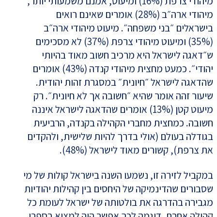
מיהודי צרפת (16%) ומיעוט, אמנם משמעותי יותר,
מיהודי ארה״ב (28%) אומרים שאינם רואים
בישראלים ״בני משפחה״. מיעוט מיהודי ארה״ב
(35%) ומיעוט מיהודי צרפת (37%) לא מסכימים
ש״דאגה לישראל היא מרכיב חשוב מאוד בהיותי
יהודי״. כמעט מחצית מיהודי קנדה (43%) אומרים
שהדאגה לישראל ״חיונית״ במסגרת זהות יהודית.
שיעור זהה אומר שהיא ״חשובה אך לא חיונית״. רק
מיעוט קטן (13%) אומרים שהדאגה לישראל איננה
חשובה. כמחצית מחברי הקהילה בקנדה, הרביעית
בגודלה בעולם (אולי בדרך להיות שלישית, ולהקדים
את צרפת), קשורים מאוד לישראל (48%).
במקביל לזירה זו, נשמעו השנה בישראל קולות של מי
שסבורים שהדינמיקה של היחסים בין קהילות יהודיות
מגבירה בהדרגה את בולטותה של ישראל לעומת כל
קהילה אחרת. דוגמה לכך אפשר היה למצוא בספרו