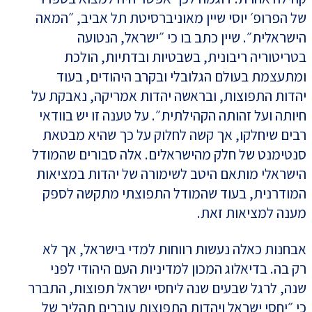
של הפרופ׳ יוסי שיין מאוניברסיטת תל אביב, ״המאה
הישראלית״. שיין כתב בו כי ״ישראל, הנטועה
בטריטוריה ריבונית, בשבטיות ובדתיות, הולכת
ומתעצמת בעולם הגלובלי ובקרב היהודים, בעוד
יהדות התפוצות, ובראשה יהדות אמריקה, נאבקת על
חיותה ועל זהותה הקהילתית״. על טענה זו יש בוודאי
רבים שיחלקו, אך קשה לחלוק על כך שהיא מבטאת
סנטימנט של חלק מהישראלים. אלה סבורים שהמודל
הישראלי מותאם היטב לשימורה של יהדות במציאות
המודרנית, בעוד שהמודל התפוצתי מתקשה לספק
מענה למציאות זאת.
אבחנות כאלה נעשות רווחות למדי בישראל, אך לא
רק בה. בדיאלוג המכון למדיניות העם היהודי לפני
שנה, לרגל שבעים שנה ליחסי ישראל תפוצות, התברר
כי ״יחסי ישראל ויהדות התפוצות עוברים תהליך של