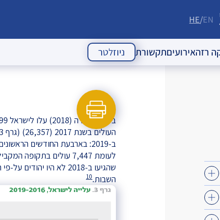
HE
EN
ה רזה
אירועים
תקשורת
ניוזלטר
 העם היהודי
אירועי עבר
מאמרי דעה
אירועים עתידיים
כתבות
הודעות לעיתונות
ניוזלטרים
לעומת 7,447 עולים בתקופה המקבילה אשתקד.
שהגיעו ב-2018 לא היו יהו
10
השבות.