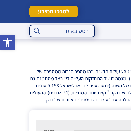
למרכז המידע
Search Button
Search
for:
פתח סרגל 
בשנה שעברה (2018) עלו לישראל 28,099 עולים חדשים. זהו מספר הגבוה ממספרם של
העולים בשנת 2017 (26,357) (גרף 3). מגמה זו של התחזקות העלייה לישראל מסתמנת גם
ב-2019: בארבעת החודשים הראשונים של השנה (ינואר-אפריל) באו לישראל 9,153 עולים
9
קצת יותר ממחצית (51 אחוזים) מהעולים
דים על-פי ההלכה אבל עמדו בקריטריונים אחרים של חוק