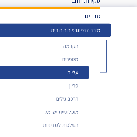
סקירות רוחב
מדד הפלורליזם בישראל
אנטישמיות
מדדים
דמוקרטיה
מדד הדמוגרפיה היהודית
דת ומדינה
הקדמה
חרדים
מספרים
המזרח התיכון
עלייה
חרבות ברזל
פריון
יחסי ישראל-סין
הרכב גילים
אוכלוסיית ישראל
השלכות למדיניות