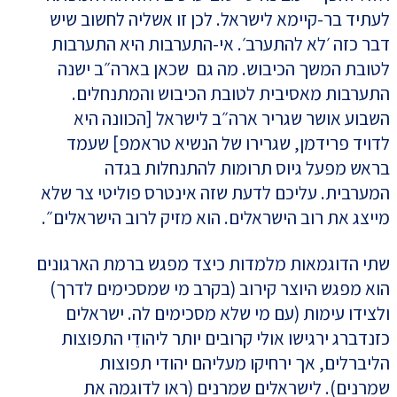
לעתיד בר-קיימא לישראל. לכן זו אשליה לחשוב שיש
דבר כזה ׳לא להתערב׳. אי-התערבות היא התערבות
לטובת המשך הכיבוש. מה גם שכאן בארה״ב ישנה
התערבות מאסיבית לטובת הכיבוש והמתנחלים.
השבוע אושר שגריר ארה״ב לישראל [הכוונה היא
לדויד פרידמן, שגרירו של הנשיא טראמפ] שעמד
בראש מפעל גיוס תרומות להתנחלות בגדה
המערבית. עליכם לדעת שזה אינטרס פוליטי צר שלא
מייצג את רוב הישראלים. הוא מזיק לרוב הישראלים״.
שתי הדוגמאות מלמדות כיצד מפגש ברמת הארגונים
הוא מפגש היוצר קירוב (בקרב מי שמסכימים לדרך)
ולצידו עימות (עם מי שלא מסכימים לה. ישראלים
כזנדברג ירגישו אולי קרובים יותר ליהודֵי התפוצות
הליברלים, אך ירחיקו מעליהם יהודי תפוצות
שמרנים). לישראלים שמרנים (ראו לדוגמה את