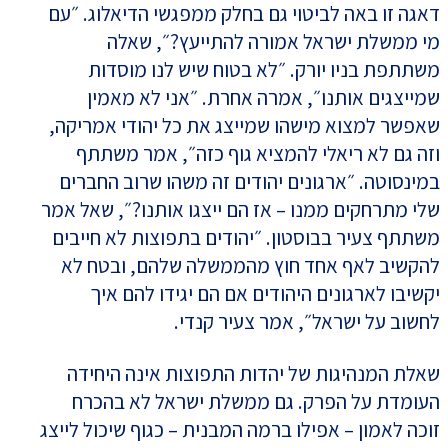
דאגה זו באה לביטוי גם בחלק ממפגשי הדיאלוג. ״עם
מי ממשלת ישראל אמורה להתייעץ?״, שאלה
משתתפת בניו יורק. ״לא בטוח שיש לנו מוסדות
שמייצגים אותנו״, אמרה אחרת. ״אני לא מאמין
שאפשר למצוא מישהו שמייצג את כל יהודי אמריקה,
וזה גם לא ריאלי להמציא גוף כזה״, אמר משתתף
במינסוטה. ״ארגונים יהודים זה משהו שרוב החברים
שלי מתרחקים ממנו – אז הם ייצגו אותנו?״, שאל אמר
משתתף צעיר בבוסטון. ״יהודים בתפוצות לא חייבים
להקשיב לאף אחד חוץ מהממשלה שלהם, ובטח לא
יקשיבו לארגונים היהודים אם הם יגידו להם איך
לחשוב על ישראל״, אמר צעיר קנדי.
שאלת המנהיגות של יהדות התפוצות אינה היחידה
העומדת על הפרק. גם ממשלת ישראל לא בהכרח
זוכה לאמון – אפילו ברמה המבנית – כגוף שיכול לייצג