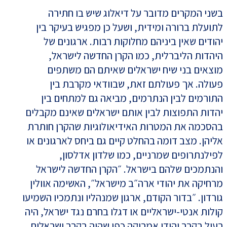
בשני המקרים מדובר על דיאלוג שיש בו חתירה
לתועלת ברורה ומידית, ושעל כן מפגיש בעיקר בין
יהודים שאין ביניהם מחלוקות רבות. ארגונים של
היהדות הליברלית, כמו הקרן החדשה לישראל,
מוצאים בני שיח ישראלים שאיתם הם משתפים
פעולה. אך פעולתם זאת, שבוודאי מקרבת בין
התורמים לבין הנתרמים, מביאה גם למתחים בין
יהדות התפוצות לבין אותם ישראלים שאינם מקבלים
בהסכמה את המטרות האידיאולוגיות שהקרן חותרת
אליהן. מצב דומה בהחלט קיים גם ביחס לארגונים או
לפילנתרופים שמרניים, כמו שלדון אדלסון,
והנתמכים שלהם בישראל. ״הקרן החדשה לישראל
מרחיקה את יהודי ארה״ב מישראל״, האשימה אוולין
גורדון. ״בדור הקודם, ארגון שמנהליו ונתמכיו השמיעו
קולות אנטי-ישראליים או דגלו בחרם נגד ישראל, היה
רעיל בקרב יהודי אמריקה כפי שהיה בקרב ישראלים.