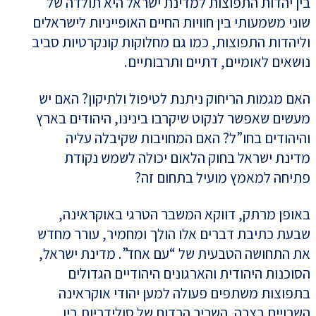
בין יהדות התפוצות למדינת ישראל היא תולדה של
שוני משמעותי בין חוויות החיים האופייניות לישראלים
וליהדות התפוצות, כמו גם מחלוקות קונקרטיות סביב
נושאים לאומיים, דתיים ותרבותיים.
האם מגמות הריחוק ניתנת לטיפול ולתיקון? האם יש
מעשים שאפשר לנקוט שיקרבו בינינו, היהודים בארץ
והיהודים בחו”ל? האם המחויבות שקיבלה עליה
מדינת ישראל בחוק הלאום יכולה לשמש נקודת
פתיחה למאמץ מועיל בתחום זה?
באופן מרתק, דווקא המשבר הטרגי באוקראינה,
שבעת כתיבת דברים אלו הולך ומחמיר, עורר מחדש
את התחושה הטבעית של “עם אחד”. מדינת ישראל,
הסוכנות היהודית והארגונים היהודיים הגדולים
בתפוצות משתפים פעולה למען יהודי אוקראינה
השרויים בצרה. השריר הרדום של סולידריות בין