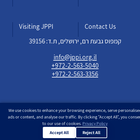
Visiting JPPI
Contact Us
קמפוס גבעת רם, ירושלים, ת.ד: 39156
info@jppi.org.il
+972-2-563-5040
+972-2-563-3356
We use cookies to enhance your browsing experience, serve personalise
Developed & designed by
Rimon Studio
| The
ads or content, and analyse our traffic. By clicking "Accept All", you conse
Jewish People Policy Institute | All rights
to our use of cookies.
Privacy Policy
reserved
Accept All
Reject All