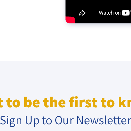
eople’s
ate
x
 to be the first to 
lations
Sign Up to Our Newslette