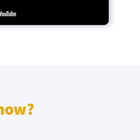
know?
r