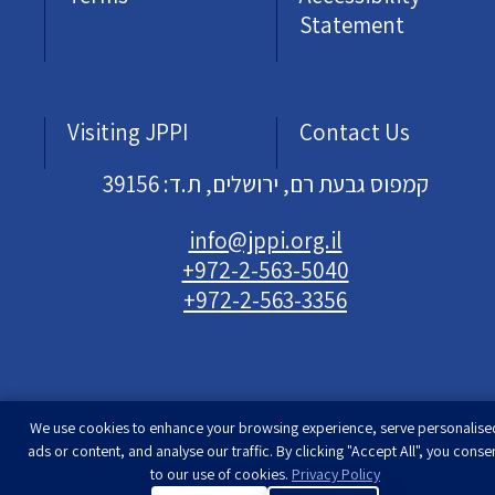
Statement
Visiting JPPI
Contact Us
קמפוס גבעת רם, ירושלים, ת.ד: 39156
info@jppi.org.il
+972-2-563-5040
+972-2-563-3356
We use cookies to enhance your browsing experience, serve personalise
Developed & designed by
Rimon Studio
| The
ads or content, and analyse our traffic. By clicking "Accept All", you conse
to our use of cookies.
Privacy Policy
Jewish People Policy Institute | All rights