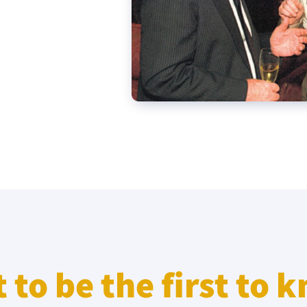
eople’s
ate
x
lations
 to be the first to 