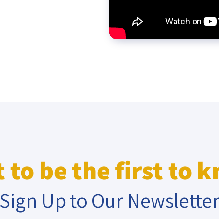
eople’s
ate
x
 to be the first to 
lations
Sign Up to Our Newslette