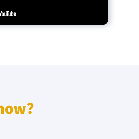
know?
r