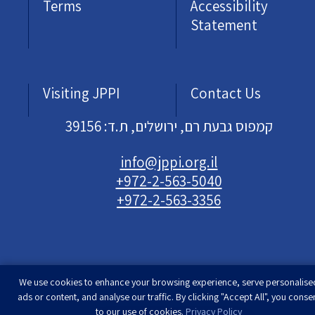
Terms
Accessibility
Statement
Visiting JPPI
Contact Us
קמפוס גבעת רם, ירושלים, ת.ד: 39156
info@jppi.org.il
+972-2-563-5040
+972-2-563-3356
We use cookies to enhance your browsing experience, serve personalise
Developed & designed by
Rimon Studio
| The
ads or content, and analyse our traffic. By clicking "Accept All", you conse
Jewish People Policy Institute | All rights
to our use of cookies.
Privacy Policy