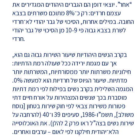
“אחר”. יוצאי דופן הם הגברים היהודים המגדירים את
עצמם חרדים: רק כ־8% מתוכם משרתים בצבא
החובה. במילים אחרות, הסיכוי של גבר יהודי לא־חרדי
לשרת בצבא גבוה פי 10-9 מן הסיכוי של גבר יהודי
חרדי.
בקרב הנשים היהודיות שיעור השירות גבוה גם הוא,
אך עם מגמת ירידה ככל שעולה רמת הדתיות:
חילוניות משרתות יותר ממסורתיות, המשרתות יותר
מדתיות. שיעור הגיוס של חרדיות הוא למעשה 0%.
המגמה השלילית בקרב נשים בפילוח לפי רמת דתיות
מוסברת בכך שנשים המצהירות על אורח חיים דתי
פטורות משירות צבאי לפי חוק שירות בטחון [נוסח
משולב], תשמ”ו-1986, סעיפים 39 ו־40 (להרחבה על
שירות נשים בצה”ל ראו פרק 2 להלן). את האוכלוסייה
הלא־יהודית חילקנו לפי לאום – ערבים ואחרים.