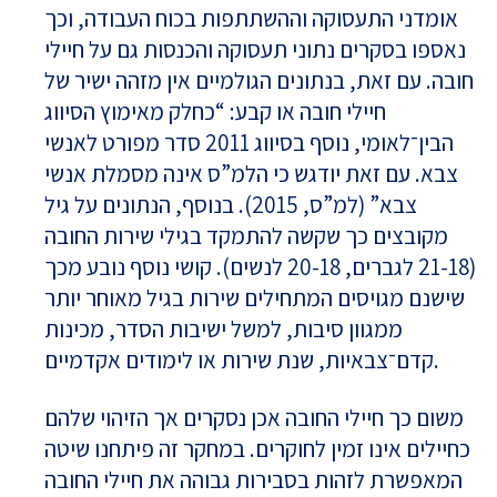
אומדני התעסוקה וההשתתפות בכוח העבודה, וכך
נאספו בסקרים נתוני תעסוקה והכנסות גם על חיילי
חובה. עם זאת, בנתונים הגולמיים אין מזהה ישיר של
חיילי חובה או קבע: “כחלק מאימוץ הסיווג
הבין־לאומי, נוסף בסיווג 2011 סדר מפורט לאנשי
צבא. עם זאת יודגש כי הלמ”ס אינה מסמלת אנשי
צבא” (למ”ס, 2015). בנוסף, הנתונים על גיל
מקובצים כך שקשה להתמקד בגילי שירות החובה
(21-18 לגברים, 20-18 לנשים). קושי נוסף נובע מכך
שישנם מגויסים המתחילים שירות בגיל מאוחר יותר
ממגוון סיבות, למשל ישיבות הסדר, מכינות
קדם־צבאיות, שנת שירות או לימודים אקדמיים.
משום כך חיילי החובה אכן נסקרים אך הזיהוי שלהם
כחיילים אינו זמין לחוקרים. במחקר זה פיתחנו שיטה
המאפשרת לזהות בסבירות גבוהה את חיילי החובה