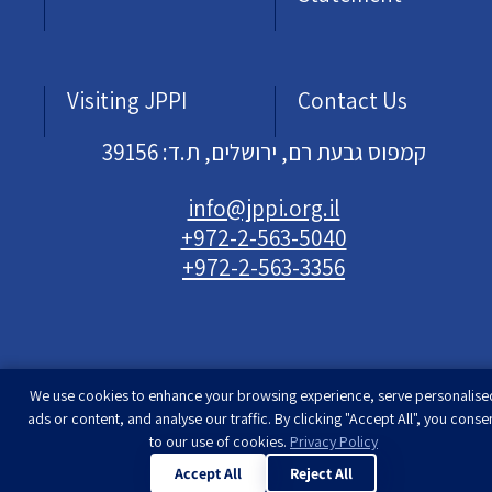
Visiting JPPI
Contact Us
קמפוס גבעת רם, ירושלים, ת.ד: 39156
info@jppi.org.il
+972-2-563-5040
+972-2-563-3356
We use cookies to enhance your browsing experience, serve personalise
Developed & designed by
Rimon Studio
| The
ads or content, and analyse our traffic. By clicking "Accept All", you conse
Jewish People Policy Institute | All rights
to our use of cookies.
Privacy Policy
reserved
Accept All
Reject All