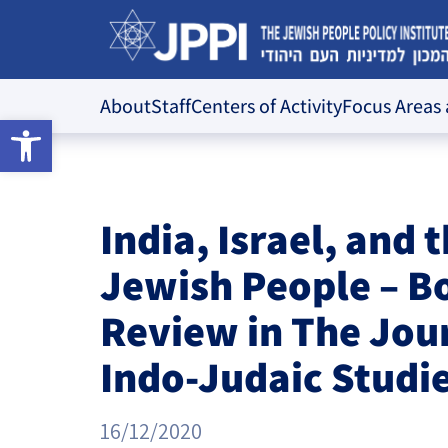
Action Strategies for the Jewish Futu
About
Staff
Centers of Activity
Focus Areas
Open toolbar
The Jewish Pe
About JPPI
The Center for Jewish-Israeli
Staff
Content Types
Identity
Executive Board
Former Fellows
Research Studi
Focus Areas
India, Israel, and 
The Center for Jewish-Israeli
International Board
​AI Research
Cohesion
Thin Constitut
Jewish People – B
Surveys
The Center For Jewish
Identity and E
Review in The Jour
Resilience
JPPI’s Voice 
Podcasts
Israel-Diaspora
Indo-Judaic Studi
People Index
The Diane and Guilford Glazer
Podcast: Jew
Opinion Article
Jewish Commun
Foundation Information and
JPPI Israeli 
Crossroads –
Worldwide
16/12/2020
Consulting Center
Videos
The Pluralism
Identity in Ti