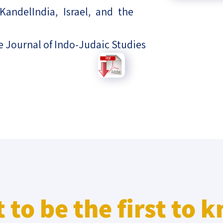
andelIndia, Israel, and the
eople’s
e Journal of Indo-Judaic Studies
ate
x
lations
 to be the first to 