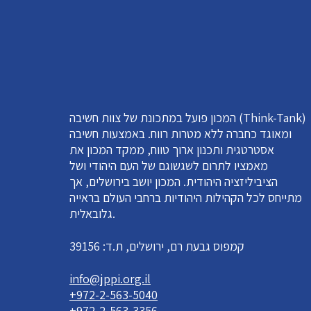
המכון פועל במתכונת של צוות חשיבה (Think-Tank)
ומאוגד כחברה ללא מטרות רווח. באמצעות חשיבה
אסטרטגית ותכנון ארוך טווח, ממקד המכון את
מאמציו לתרום לשגשוגם של העם היהודי ושל
הציביליזציה היהודית. המכון יושב בירושלים, אך
מתייחס לכל הקהילות היהודיות ברחבי העולם בראייה
גלובאלית.
קמפוס גבעת רם, ירושלים, ת.ד: 39156
info@jppi.org.il
+972-2-563-5040
+972-2-563-3356