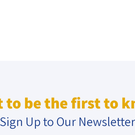
eople’s
ate
x
 to be the first to 
lations
Sign Up to Our Newslette