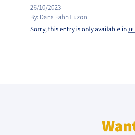
Project
Geopolitics
26/10/2023
The Jewish P
Podcast
By:
Dana Fahn Luzon
Antisemitism
Sorry, this entry is only available in
ית
Democracy
Religion and St
Ultra-Orthodo
Middle East
Swords of Iron
Israel-China Re
Want