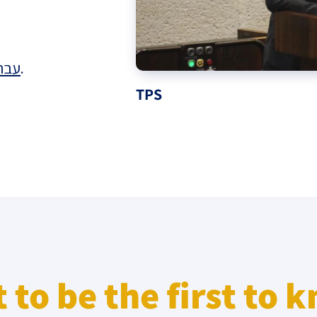
eople’s
עבר
.
TPS
ate
x
lations
 to be the first to 