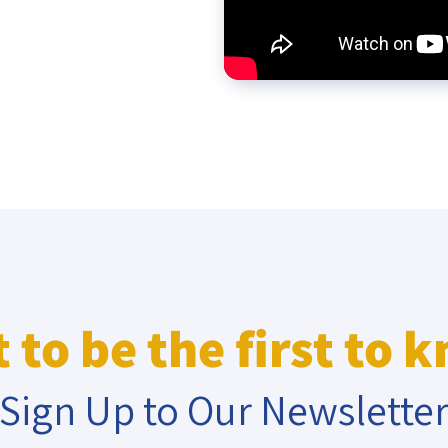
eople’s
ate
x
 to be the first to 
lations
Sign Up to Our Newslette