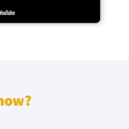
know?
r