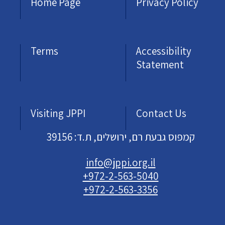
Home Page
Privacy Policy
Terms
Accessibility
Statement
Visiting JPPI
Contact Us
קמפוס גבעת רם, ירושלים, ת.ד: 39156
info@jppi.org.il
+972-2-563-5040
+972-2-563-3356