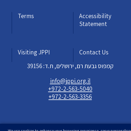
Terms
Accessibility
Statement
Visiting JPPI
Contact Us
קמפוס גבעת רם, ירושלים, ת.ד: 39156
info@jppi.org.il
+972-2-563-5040
+972-2-563-3356
We use cookies to enhance your browsing experience, serve personalise