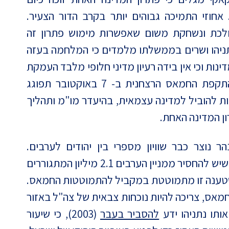
חוזי התמיכה גבוהים יותר בקרב הדור הצעיר.
ולכת ונשחקת משום שאפשרות מימוש פתרון זה
נתניהו ושרים בממשלתו מלמדים כי המלחמה בעזה
ות וכי אין בידה רעיון מדיני חלופי מלבד העמקת
הכיבוש. תגובתה הקשוחה של ישראל על התקפת החמאס הרצחנית ב- 7 באוקטובר תפוגג
ות להוביל למדינה עצמאית, בהיעדר מו"מ ותהליך
ון המדינה האחת.
הר נוצר כבר שוויון מספרי בין יהודים לערבים.
הממעיטים בחשיבות "השד הדמוגרפי" גרסו שיש להחסיר ממניין הערבים 2.1 מיליון המתגוררים
טענה זו מתמוטטת במקביל להתמוטטות החמאס.
 חמאס, צריכה להיות נוכחות צבאית של צה"ל באזור
ותו נתניהו ידע
להסביר בעבר
(2003), כי שיעור