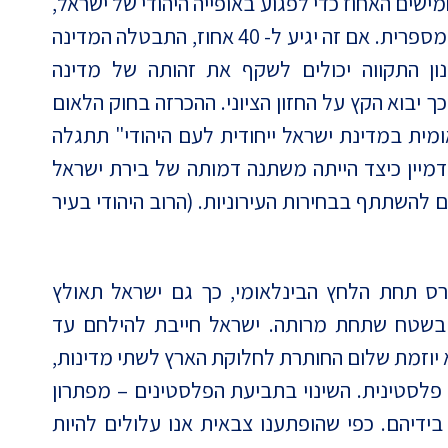
ישים האחוז כדי לפגוע באופייה היהודי של ישראל,
"שילוב המיעוט הערבי בחברה הוא גם שאלה מספרית. אם זה יגיע ל- 40 אחוז, התבטלה המדינה
ימנון התקווה יכולים לשקף את זהותה של מדינה
ך יבוא הקץ על החזון הציוני. ההכרזה בחוק הלאום
מית במדינת ישראל ייחודית לעם היהודי" תתגלה
לדמיין כיצד הייתה משתנה דמותה של בירת ישראל
 להשתתף בבחירות העירוניות. (הרוב היהודי בעיר
ס תחת הלחץ הבינלאומי, כך גם ישראל תאולץ
י בשטח שתחת מרותה. ישראל חייבת להילחם עד
 יוזמת שלום החותרת לחלוקת הארץ לשתי מדינות,
פלסטינית. השינוי בתביעת הפלסטינים – מפתרון
בידיהם. כפי שהופתענו צבאית אנו עלולים להיות