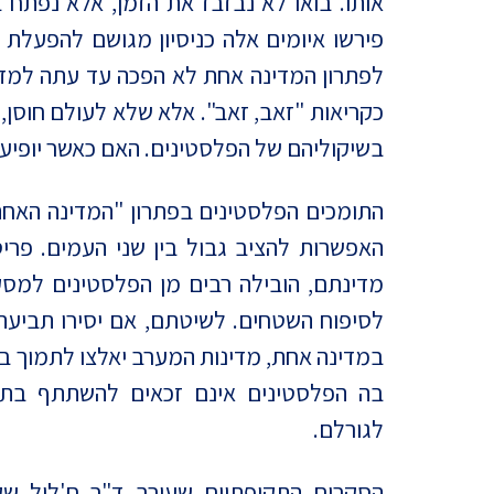
אותו. בואו לא נבזבז את הזמן, אלא נפתח
פירשו איומים אלה כניסיון מגושם להפעלת 
לפתרון המדינה אחת לא הפכה עד עתה למדינ
כקריאות "זאב, זאב". אלא שלא לעולם חוס
בשיקוליהם של הפלסטינים. האם כאשר יופיע 
התומכים הפלסטינים בפתרון "המדינה האחת
האפשרות להציב גבול בין שני העמים. פרי
מדינתם, הובילה רבים מן הפלסטינים למסק
לסיפוח השטחים. לשיטתם, אם יסירו תביעתם
במדינה אחת, מדינות המערב יאלצו לתמוך בד
בה הפלסטינים אינם זכאים להשתתף בת
לגורלם.
הסקרים
התקופתיים שעורך ד"ר ח'ליל שקא