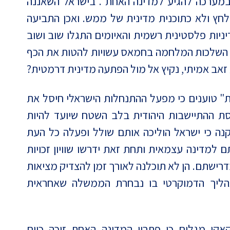
 במערכה להגיע למדינה האחת". בישראל השאננה
לחץ ולא כתוכנית מדינית של ממש. ואכן התביעה
יות פלסטינית רשמית והאיומים התגלו שוב ושוב
ן, השלכות המלחמה בחמאס עשויות להטות את הכף
זאב אמיתי, נקיץ אל מול הפתעה מדינית דרמטית?
" טוענים כי מפעל ההתנחלות הישראלי חיסל את
סת ההתיישבות היהודית בלב השטח שיועד להיות
נה כי ישראל הוליכה אותם שולל ופעלה כל העת
 למדינה עצמאית ותחת זאת ידרשו שוויון זכויות
רישתם. הן לא תוכלנה לאורך זמן להצדיק מציאות
הליך הדמוקרטי בו נבחרת הממשלה שאחראית
קי מגלים כי פתרון המדינה האחת זוכה כיום