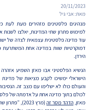
מדד הפלורליזם בישראל
20/11/2023
אנטישמיות
מאת:
אבי גיל
דמוקרטיה
מנהיגים פלסטינים מזהירים מעת לעת כי 
למימוש פתרון שתי המדינות, יאלצו לשנות 
דת ומדינה
עוד מדינה פלסטינית עצמאית לצדה של ישרא
חרדים
דמוקרטיות שוות במדינה אחת המשתרעת מן
המזרח התיכון
הירדן.
חרבות ברזל
הנשיא הפלסטיני אבו מאזן השמיע אזהרה ז
הישראלי ימשיכו לקבע מציאות של מדינת א
יחסי ישראל-סין
והעולם כולו לא ישלימו עם מצב זה. הנסיבות
לכולם בתוך מדינה אחת על אדמתה של פלסטי
מאזן,
הדהד מסר זה
(מרץ 2023), "פ