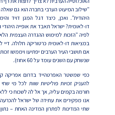
האוכלוסייה הערבית לא צריך לחצות את רף חמ
היהודית". ואכן, כיצד דגל המגן דויד וה
דו-לאומית? ישראל תאבד את אופייה היהודי וכ
לפיה "הזכות למימוש ההגדרה העצמית הלאו
במציאות דו-לאומית כרטוריקה חלולה. דיי 
אם תושבי העיר הערבים יפתיעו ויממשו זכותם
שנשחק עם השנים עומד על 60 אחוז).
כפי שמשטר האפרטהייד בדרום אפריקה קר
להעניק זכויות פוליטיות שוות לכל מי שח
חורמה בקמים עליה, אך אל לה לשכוח כי ללא
אנו מפקירים את עתידה של ישראל להכרעה 
שתי המדינות לפתרון המדינה האחת – נתון 