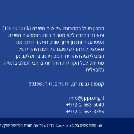
המכון פועל במתכונת של צוות חשיבה (Think-Tank)
ומאוגד כחברה ללא מטרות רווח. באמצעות חשיבה
אסטרטגית ותכנון ארוך טווח, ממקד המכון את
מאמציו לתרום לשגשוגם של העם היהודי ושל
הציביליזציה היהודית. המכון יושב בירושלים, אך
מתייחס לכל הקהילות היהודיות ברחבי העולם בראייה
גלובאלית.
קמפוס גבעת רם, ירושלים, ת.ד: 39156
info@jppi.org.il
+972-2-563-5040
+972-2-563-3356
אנו משתמשים בקובצי Cookie כדי לשפר את חוויית הגלישה שלך, להציג מודעות או תוכן מותאמים אישית ולנתח את תנועת הגולשים שלנו. בלחיצה על 'אישור הכל', הנך מסכים לשימוש שלנו בקובצי Cookie.