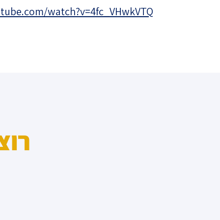
מדד הפלורליזם בישראל
tube.com/watch?v=4fc_VHwkVTQ
אנטישמיות
דמוקרטיה
דת ומדינה
חרדים
המזרח התיכון
רוצ
חרבות ברזל
יחסי ישראל-סין