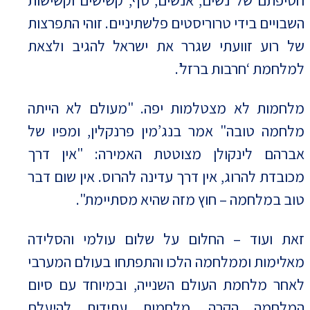
חטיפתם של נשים, אנשים, טף, קשישים וקשישות
השבויים בידי טרוריסטים פלשתיניים. זוהי התפרצות
של רוע זוועתי שגרר את ישראל להגיב ולצאת
למלחמת ‘חרבות ברזל’.
מלחמות לא מצטלמות יפה. "מעולם לא הייתה
מלחמה טובה" אמר בנג’מין פרנקלין, ומפיו של
אברהם לינקולן מצוטטת האמירה: "אין דרך
מכובדת להרוג, אין דרך עדינה להרוס. אין שום דבר
טוב במלחמה – חוץ מזה שהיא מסתיימת".
זאת ועוד – החלום על שלום עולמי והסלידה
מאלימות וממלחמה הלכו והתפתחו בעולם המערבי
לאחר מלחמת העולם השנייה, ובמיוחד עם סיום
המלחמה הקרה. מלחמות עתידות להיעלם