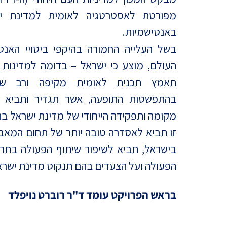
מדד הפלורליזם בישראל
מפורטת לאסטרטגיה לאומית למדינת י
אנטישמיות
באנטישמיות.
דמוקרטיה
בשל העלייה החמורה בהיקפי ביטויי האנט
העולם, מוצע כי ישראל – בדומה למדינות 
דת ומדינה
תאמץ תכנית לאומית מקיפה ורב ש
חרדים
בהתפשטות התופעה, אשר תגדיר ותביא לי
המזרח התיכון
מקומה ותפקידה הייחודי של מדינת ישראל בת
זו תביא לאסדרה טובה יותר של תחום המאב
חרבות ברזל
בישראל, תביא לשיפור שיתוף הפעולה בתחו
יחסי ישראל-סין
הפעולה ועל הצעדים בהם תנקוט מדינת ישרא
בראש הפרויקט עומד ד"ר רוברט נויפלד