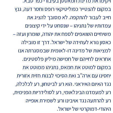
ויקימו את מדינת חמאסטן בעיבורי כפר סבא.
במקום להצטייר כפוליטיקאי רופס וחסר דעה, גנץ
חייב לעבור להתקפה. לא מסובך להציג את
עמדותיו של נתניהו – שנסחט על ידי קיצונים
משיחיים השואפים לספח את יהודה, שומרון ועזה –
כאסון נורא לעתידה של ישראל. דרך זו מובילה
למציאות של מדינה דו-לאומית שבמסגרתה אנו
אחראים לחייהם של חמישה מיליון פלסטינים.
במקום למוטט את חמאס, נתניהו ממוטט את
יחסינו עם ארה"ב ואת הסיכוי לבנות חזית אזורית
נגד האיום האיראני. הוא רע לביטחון, רע לכלכלה,
רע למעמדנו הבינלאומי, רע לסולידריות הפנימית,
רע להרתעה נגד אויבינו ורע לשמירת אופייה
היהודי-דמוקרטי של ישראל.