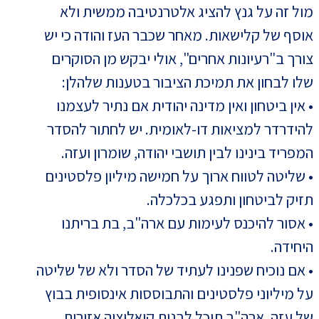
מול זה על גנץ להציג אלטרנטיבה ממשית ולא
אוסף של קלישאות. מאחר שכבר העז והודה כי יש
צורך ב"רעיונות אחרים", אולי יבקש מן הסוקרים
שלו לבחון את תמיכת הציבור בטענות שלהלן:
• אין ביטחון ואין מדינה יהודית אם נתיר לעצמנו
להידרדר למציאות דו-לאומית. יש לחתור להסדר
המפריד בינינו לבין תושבי יהודה, שומרון ועזה.
• שליטה לטווח ארוך על חמישה מיליון פלסטינים
תזיק לביטחון ותפגע בכלכלה.
• אסור להיכנס לעימות עם ארה"ב, בת בריתנו
היחידה.
• אם נוכיח שפנינו לעתיד של הסדר ולא של שליטה
על מיליוני פלסטינים והתבוססות אינסופית בבוץ
של עזה, ארה"ב תוכל לבנות קואליציה אזורית