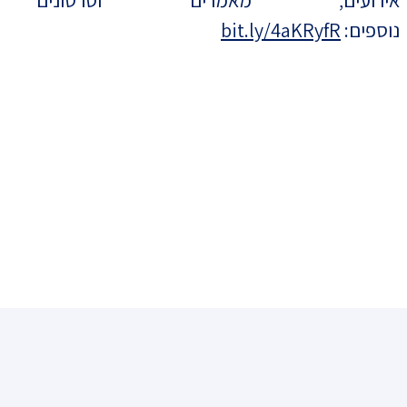
נוספים:
bit.ly/4aKRyfR