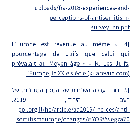
uploads/fra-2018-experiences-and-
perceptions-of-antisemitism-
survey_en.pdf
« L'Europe est revenue au même
[4]
pourcentage de Juifs que celui qui
prévalait au Moyen âge » – K. Les Juifs,
l’Europe, le XXIe siècle (k-larevue.com)
[5]
דוח הערכה השנתית של המכון המדיניות של
העם היהודי, 2019.
jppi.org.il/he/article/aa2019/indices/anti-
semitismeurope/changes/#.YORVwegza70