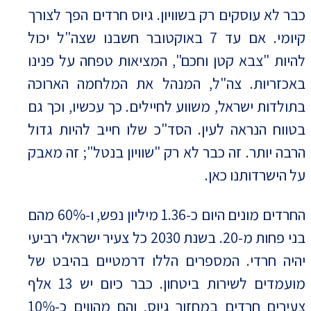
כבר לא עוסקים רק בשוויון. גיוס חרדים הפך לצורך
קיומי. אם עד 7 באוקטובר חשבנו שצה"ל יכול
להיות "צבא קטן וחכם", המציאות טפחה על פנינו
באכזריות. צה"ל, המנהל את המלחמה הארוכה
בתולדות ישראל, משווע לחיילים. כך עכשיו, וכך גם
בטווח הנראה לעין. הסד"כ שלו חייב להיות גדול
הרבה יותר. זה כבר לא רק "שוויון בנטל"; זה מאבק
על הישרדותנו כאן.
החרדים מונים היום כ-1.36 מיליון נפש, ו-60% מהם
בני פחות מ-20. בשנת 2030 כל צעיר ישראלי רביעי
יהיה חרדי. המספרים הללו דרמטיים בהיבט של
מועמדים לשירות ביטחון. כבר כיום יש 13 אלף
צעירים חרדים במחזור גיוס, והם מהווים כ-10%