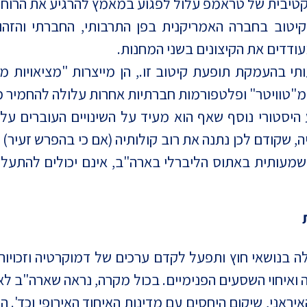
טוב בחברה האמריקנית בפן התרבותי, החברתי והזהות
דדים את הקיצונים בשני המחנות.
בהעמקת תופעת קיטוב זו., הן מייצרות "מציאויות מקב
יות מ"טוויטר" ופלטפורמות חברתיות אחרות עלולה להחמיר 
יסטורי נוסף שאף הוא מעיד על השינויים העוברים על 
שקודם לכן נתנה את רוב קולותיה (אם כי בהפרש זעיר) לב
מעותית באתוס הליברלי בארה"ב, אינם יכולים להתעלם 
ה בנושאי חוץ ותפעל לקדם ערכים של דמוקרטיה וזכויו
 ואיחוי השסעים הפנימיים. בכול מקרה, נראה שארה"ב לא
איראני, שיקום היחסים עם מדינות האיחוד האירופי וכד'.