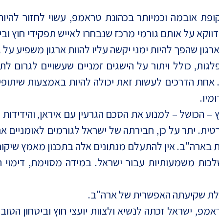
כימני מִדַי בתקופת אובמה וכמיותר בכהונת טראמפ, עשוי לחזור
וקא על אותם גורמי מרכז שנבחרו לאייש תפקידי חוץ ובי
רגון שהפך להיות ימני יקשה עליו להוות ארגון משפיע על ג
ות, כולל ויתור על הישגים זמניים שעשויים לגרום לת
 אחת הדרכים לעשות זאת יכולה להיות באמצעות שיתופי 
 – הכושל – למנוע את הסכם הגרעין עם איראן, והידידו
ית. יתר על כן, חבירתה של ישראל לגורמים לאומניים 
 בארה"ב. אין להתעלם מנתונים אלה בתכנון מאמץ שיקו
שלכות משמעותיות עבור ישראל. במידה מסוימת, דימוי
לת שקיעתה האפשרית של ארה"ב.
פ, ישראל זכתה לנשיא ולצוות יועצי חוץ וביטחון הטובי