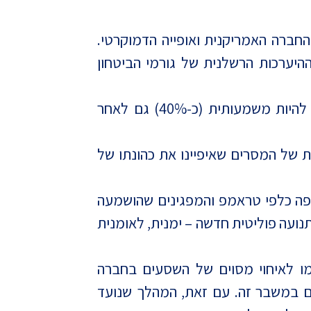
החברה האמריקנית ואופייה הדמוקרטי.
יערכות הרשלנית של גורמי הביטחון
למרות שרוב הציבור האמריקני גינה את גילויי האלימות בקפיטול, התמיכה בטראמפ ודרכו הוסיפה להיות משמעותית (כ-40%) גם לאחר
 של המסרים שאיפיינו את כהונתו של
ריפה כלפי טראמפ והמפגינים שהושמעה
נועה פוליטית חדשה – ימנית, לאומנית
רמו לאיחוי מסוים של השסעים בחברה
גם במשבר זה. עם זאת, המהלך שנועד