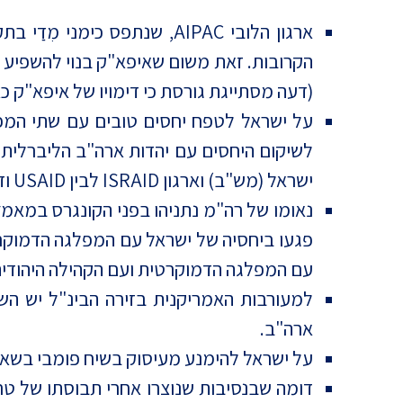
ארגון הלובי AIPAC, שנתפס 
הקרובות. זאת משום שאיפא"ק בנוי להשפיע דו
(דעה מסתייגת גורסת כי דימויו של איפא"ק כא
על ישראל לטפח יחסים טובים עם שתי המפלג
לשיקום היחסים עם יהדות ארה"ב הליברלית.
ישראל (מש"ב) וארגון ISRAID לבין USAID ודומיו.
נאומו של רה"מ נתניהו בפני הקונגרס במאמץ
פגעו ביחסיה של ישראל עם המפלגה הדמוקרט
עם המפלגה הדמוקרטית ועם הקהילה היהודית
למעורבות האמריקנית בזירה הבינ"ל יש ה
ארה"ב.
על ישראל להימנע מעיסוק בשיח פומבי בשא
דומה שבנסיבות שנוצרו אחרי תבוסתו של טראמ