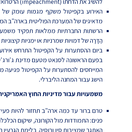
להשיג את הדחתו (impeachment) הרטרואקטיבית של טראמפ עלול לפגוע במאמץ להרגיע את הרוחות ולחתור ליתר אחדות.
האירוע בקפיטול משקף מגמות עומק של קי
מדאיגים של המערכת הפוליטית בארה"ב המעו
הרשתות החברתיות ממלאות תפקיד משמעותי 
הַדָּרָה של דמויות שמרניות או ימניות קיצונ
ביום ההסתערות על הקפיטול התרחש אירוע ה
בפעם הראשונה לסנאט מטעם מדינת ג'ורג'יה, 
המייחסים להסתערות על הקפיטול פגיעה מש
הישג עבור המחנה הליברלי.
משמעויות עבור מדיניות החוץ האמריקנית
טרם ברור עד כמה ארה"ב תחזור להיות פעיל
פנים: התמודדות מול הקורונה, שיקום הכלכלה
האתגר שמציבות סין ורוסיה, בלימת הגרעין ה