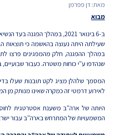
מדד הפלורליזם בישראל
מאת:
דן פפרמן
אנטישמיות
מבוא
דמוקרטיה
ב-6 בינואר 2021, במהלך הפגנה בעד 
דת ומדינה
שעילתה היתה נעוצה בהאשמה כי תוצאות הבחיר
במהלך ההפגנה, חלק מהמפגינים פרצו לתוך
חרדים
שנהדפו ע"י כוחות משטרה. כעבור שבועיים, ב-20 בינואר, הושבע ג'ו ביידן כנשיא ארה"ב ה-
המזרח התיכון
המסמך שלהלן מציג לקט תובנות שעלו בדיון
חרבות ברזל
לאירוע דרמטי זה כמקרה שאינו מנותק מן ה
יחסי ישראל-סין
היותה של ארה"ב משענת אסטרטגית לחוסנ
המשמעויות של המתרחש בארה"ב עבור ישראל, 