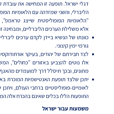
דגלי ישראל. תופעה זו המחישה את עובדת ק
הליברלי, והשני שמזדהה עם הלאומיות הפופ
"הלאומיות הפופוליסטית שייצג טראמפ",
אלא משלילת הערכים הליברליים, ומבחינה ז
כוונתו של הנשיא ביידן לקדם ערכים ליברלי
גורמי ימין קיצוני.
לצד חבירתם של יהודים, בעיקר אורתודוקסים
אלו נוטים להצביע באזורים "כחולים", המ
מתונים, ובכך תיסלל דרך למועמדים מהאגף ה
יתכן שלצד תופעת האנטישמיות המוכרת בארה
לאומיים-פופוליסטיים ברחבי העולם, ויתכ
התופעות הללו בכלים שאינם בהכרח אלה המ
משמעות עבור ישראל