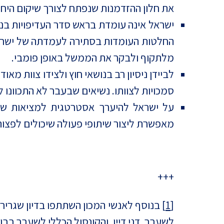
את חלון ההזדמנות שנפתח לצורך שיקום היח
ישראל אינה עומדת בראש סדר העדיפויות בנו
החלטות העומדות בסתירה לעמדתה של ישראל.
מלתקוף ולבקר את הממשל באופן פומבי.
לביידן ניסיון רב בנושאי חוץ ולצידו צוות מ
סמכויות לצוותו. נשיאים שבעבר לא התכוונו
על ישראל להיערך אסטרטגית למציאות שב
מאפשרת ליצור שיתופי פעולה שיכולים לפצות
+++
[1]
בנוסף לאנשי המכון השתתפו בדיון שגריר י
לשעבר, דני דיין, והקונסול הכללי לשעבר בבוס