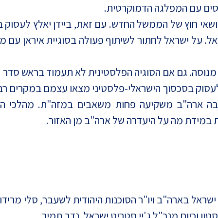
סים עם המפלגה הדמוקרטית.
שאי חוץ של הממשל החדש. עם זאת, ביידן יאלץ לעסוק בס
 על ישראל לחתור לשיתוף פעולה בסוגיית איראן עם מד
אוד מנוסה. גם אם הסוגיה הפלסטינית לא תעמוד בראש סדר ה
 לעסוק בסכסוך הישראלי-פלסטיני מצאו עצמם במקרים רבי
ה ארה"ב משקיעה פחות משאבים במזה"ת. מהלכי הנורמ
 במידת מה על היעדרה של ארה"ב מן האזור.
שראל בארה"ב ויו"ר הסוכנות היהודית לשעבר, סלי מרידור, 
טון וכיום מנכ"ל ג'יי סטריט ישראל, נדב תמיר.