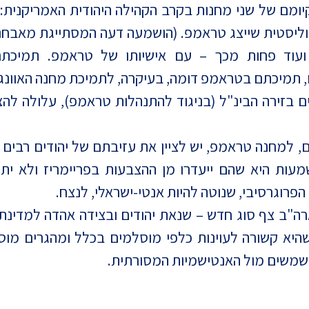
יומם של שני מחנות בקרב הקהילה היהודית האמריקנית:
וליסטית שייצג טראמפ. (הושמעה דעה המסתייגת מאבחנה
 ועוד פחות מכך – עם אישיותו של טראמפ. תמיכת
ו, תמיכתם בטראמפ דומה, בעיקרה, לתמיכת מחנה האוונ
ים בזירה הבינ"ל (בניגוד להתנהלות טראמפ), עלולה לה
, למחנה טראמפ, יש לציין את עזיבתם של יהודים רבים 
שמעות היא שהם ייעדרו מן ההצבעות בפריימריז ולא י
פרוגרסיבי, שנוטה להיות אנטי-ישראלי, לנצח.
"ב צף סוג חדש – שנאת יהודים ובצידה אהדה למדינת י
ן שהיא קשורה לעוינות כלפי מוסלמים בכלל ומהגרים מ
שמשים מול האנטישמיות המסורתית.