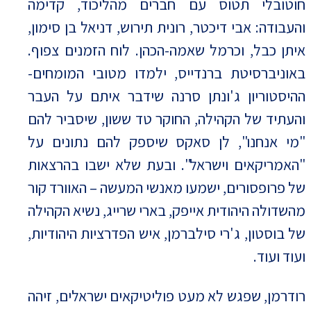
חוטובלי תטוס עם חברים מהליכוד, קדימה
והעבודה: אבי דיכטר, רונית תירוש, דניאל בן סימון,
איתן כבל, וכרמל שאמה-הכהן. לוח הזמנים צפוף.
באוניברסיטת ברנדייס, ילמדו מטובי המומחים-
ההיסטוריון ג'ונתן סרנה שידבר איתם על העבר
והעתיד של הקהילה, החוקר טד ששון, שיסביר להם
"מי אנחנו", לן סאקס שיספק להם נתונים על
"האמריקאים וישראל". ובעת שלא ישבו בהרצאות
של פרופסורים, ישמעו מאנשי המעשה – האוורד קור
מהשדולה היהודית אייפק, בארי שרייג, נשיא הקהילה
של בוסטון, ג'רי סילברמן, איש הפדרציות היהודיות,
ועוד ועוד.
רודרמן, שפגש לא מעט פוליטיקאים ישראלים, זיהה