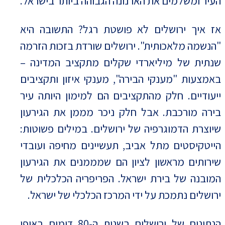
העיר ומשלמים את הארנונה הגבוהה ביותר בישראל.
אז איך ירושלים לא פושטת רגל? התשובה היא
"הנשמה מלאכותית". ירושלים שורדת בזכות הזרמה
שנתית של מיליארדי שקלים מתקציב המדינה –
באמצעות "מענקי הבירה", מענקי איזון ותקציבים
ייעודיים. חלק מהתקציבים הם למימון היותה עיר
בירה מורכבת. אבל חלק ניכר מממן את הגירעון
שיוצרת הדמוגרפיה של ירושלים. במילים פשוטות:
הייטקיסטים מתל אביב, תעשיינים מחיפה ועובדי
שירותים מראשון לציון הם שמממנים את הגירעון
המובנה של בירת ישראל. הפריפריה הכלכלית של
ירושלים נתמכת על ידי המרכז הכלכלי של ישראל.
הנתונים של ירושלים בשנות ה-80 דומים באופן