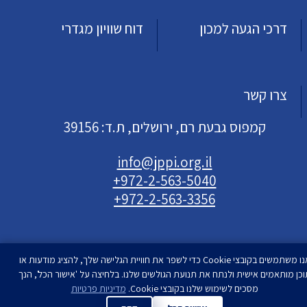
דרכי הגעה למכון
דוח שוויון מגדרי
צרו קשר
קמפוס גבעת רם, ירושלים, ת.ד: 39156
info@jppi.org.il
+972-2-563-5040
+972-2-563-3356
אנו משתמשים בקובצי Cookie כדי לשפר את חוויית הגלישה שלך, להציג מודעות או
וכן מותאמים אישית ולנתח את תנועת הגולשים שלנו. בלחיצה על 'אישור הכל', הנך
מסכים לשימוש שלנו בקובצי Cookie.
מדיניות פרטיות
עיצוב ופיתוח
סטודיו רימון
| המכון למדיניות העם