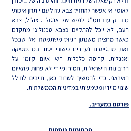
זו לא רק שאלה של רמת חיים. זוהי סוגיה של ביטחון
לאומי. אי אפשר להחזיק צבא גדול עם ייתרון איכותי
מובהק עם תמ"ג לנפש של אנגולה. צה"ל, צבא
העם, לא יוכל להתקיים כצבא טכנולוגי מתקדם
כאשר מחצית משנתון הגיוס משתמטת ואלו שבכל
זאת מתגייסים נעדרים כישורי יסוד במתמטיקה
ואנגלית. קריסה כלכלית היא איום קיומי על
הריבונות הישראלית, חמור ומיידי לא פחות מהאיום
האיראני. כדי להמשיך לשרוד כאן, חייבים לחולל
שינוי מיידי ומשמעותי במדיניות הממשלתית.
פורסם במעריב.
פרסומים נוספים