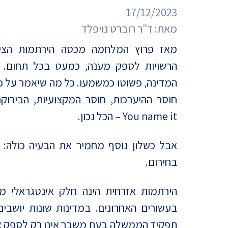
מדד הפלורליזם בישראל
17/12/2023
אנטישמיות
מאת:
ד"ר רוברט נויפלד
דמוקרטיה
מאז פרוץ המלחמה מכסה הירתמות הציב
הרשויות לספק מענה, כמעט בכל תחום. 
דת ומדינה
המדינה, פשוטו כמשמעו. כל מה שיאמר על כש
חרדים
חוסר ההיערכות, חוסר המקצועיות, הבירוקר
המזרח התיכון
You name it – הכל נכון.
חרבות ברזל
אבל כשלון נוסף מחמיר את הבעיה כולה: ה
בחירום.
יחסי ישראל-סין
הירתמות אזרחית הינה חלק אינטגראלי מהמ
בעשורים האחרונים. במדינות שונות יושבי
תפקיד הממשלה בעת משבר אינו רק לספק את 