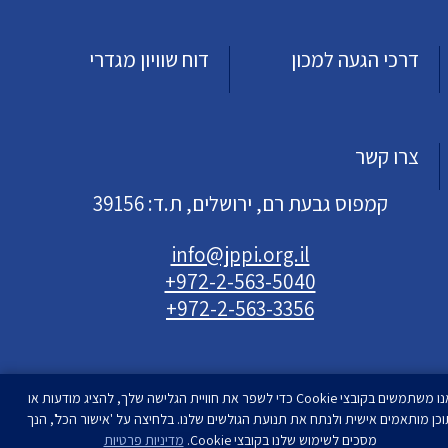
דרכי הגעה למכון
דוח שוויון מגדרי
צרו קשר
קמפוס גבעת רם, ירושלים, ת.ד: 39156
info@jppi.org.il
+972-2-563-5040
+972-2-563-3356
אנו משתמשים בקובצי Cookie כדי לשפר את חוויית הגלישה שלך, להציג מודעות או
וכן מותאמים אישית ולנתח את תנועת הגולשים שלנו. בלחיצה על 'אישור הכל', הנך
עיצוב ופיתוח
מסכים לשימוש שלנו בקובצי Cookie.
סטודיו רימון
מדיניות פרטיות
| המכון למדיניות העם