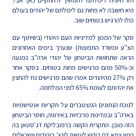
הזו חיונית ליכולתנו להמשיך ולהתקיים כאן. אבל
היא חשובה לא פחות גם ליכולתם של יהודים בעולם
כולו להרגיש בטוחים שוב.
סקר של המכון למדיניות העם היהודי (בשיתוף עם
הצ"ע ומשרד התפוצות) שנערך בימים האחרונים
הראה שתחושת הביטחון של יהודי ארה"ב נפגעה
וכ-50% מהם מרגישים פחות בטוחים. בסקר אחר
רק 27% מהיהודים אמרו שהם מרגישים נח להחצין
את יהדותם לעומת 65% לפני המלחמה.
לנוכח הנתונים המצטברים על תקריות אנטישמיות
בארה"ב ובמדינות מרכזיות באירופה, חוסר הביטחון
הזה מובן. התקרית הקשה ברפובליקת דג'סטאן בה
המון צמא דם ביקש לעשות לינץ' ביהודים וישראלים