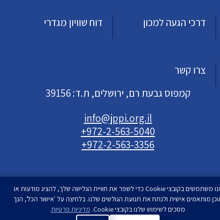
דרכי הגעה למכון
דוח שוויון מגדרי
צרו קשר
קמפוס גבעת רם, ירושלים, ת.ד: 39156
info@jppi.org.il
+972-2-563-5040
+972-2-563-3356
אנו משתמשים בקובצי Cookie כדי לשפר את חוויית הגלישה שלך, להציג מודעות או
וכן מותאמים אישית ולנתח את תנועת הגולשים שלנו. בלחיצה על 'אישור הכל', הנך
עיצוב ופיתוח
מסכים לשימוש שלנו בקובצי Cookie.
סטודיו רימון
מדיניות פרטיות
| המכון למדיניות העם