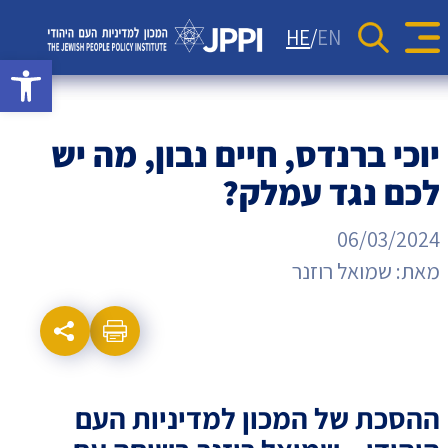
סקרים
יחסי ישראל-תפוצות
כתבות
HE
EN
Se
rch Button
פתח סרגל 
מדד JPPI – 'קול העם היהודי'
מאמרי דעה
קהילות יהודיות בעולם
אתר המכון למדיניות
הודעות לעיתונות
מדד JPPI לחברה הישראלית
העם היהודי
וידאו
גיאופוליטיקה
המכון
ניוזלטרים
מדד הפלורליזם בישראל
יוכי ברנדס, חיים נבון, מה יש
אנטישמיות
למדיניות
לכם נגד עמלק?
דמוקרטיה
06/03/2024
העם
דת ומדינה
מאת:
שמואל רוזנר
היהודי
חרדים
המזרח התיכון
חרבות ברזל
ההסכת של המכון למדיניות העם
יחסי ישראל-סין