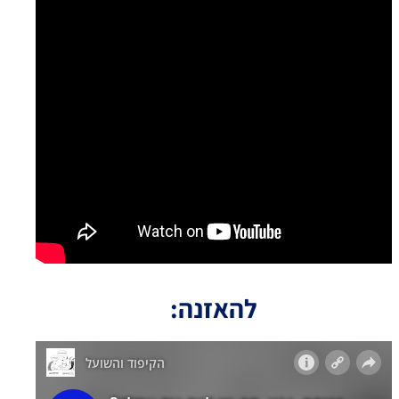
להאזנה: