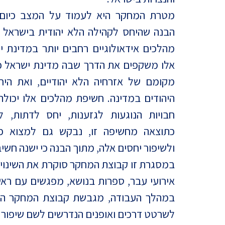
מדד הפלורליזם בישראל
מטרת המחקר היא לעמוד על המצב כיום,
אנטישמיות
הבנה שהיחס לקהילה הלא יהודית בישראל 
דמוקרטיה
מהלכים אידאולוגיים רחבים יותר במדינת י
אלו משקפים את הדרך שבה מדינת ישראל כ
דת ומדינה
מקומם של אזרחיה הלא יהודיים, ואת היח
חרדים
היהודים במדינה. חשיפת מהלכים אלו יכולה
המזרח התיכון
חבויות הנוגעות לגזענות, יחס לדתות, למ
כתוצאה מחשיפה זו, נבקש גם למצוא פתר
חרבות ברזל
ולשיפור יחסים אלה, מתוך הבנה כי ישנה חשי
יחסי ישראל-סין
במסגרת זו קבוצת המחקר סוקרת את השינויים
אירועי עבר, ספרות בנושא, מפגשים עם ראש
במהלך העבודה, מגבשת קבוצת המחקר הצעו
לשרטט דרכים ואופנים הנדרשים לשם שיפור יח