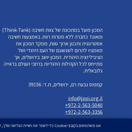
המכון פועל במתכונת של צוות חשיבה (Think-Tank)
ומאוגד כחברה ללא מטרות רווח. באמצעות חשיבה
אסטרטגית ותכנון ארוך טווח, ממקד המכון את
מאמציו לתרום לשגשוגם של העם היהודי ושל
הציביליזציה היהודית. המכון יושב בירושלים, אך
מתייחס לכל הקהילות היהודיות ברחבי העולם בראייה
גלובאלית.
קמפוס גבעת רם, ירושלים, ת.ד: 39156
info@jppi.org.il
+972-2-563-5040
+972-2-563-3356
אנו משתמשים בקובצי Cookie כדי לשפר את חוויית הגלישה שלך, להציג מודעות או תוכן מותאמים אישית ולנתח את תנועת הגולשים שלנו. בלחיצה על 'אישור הכל', הנך מסכים לשימוש שלנו בקובצי Cookie.