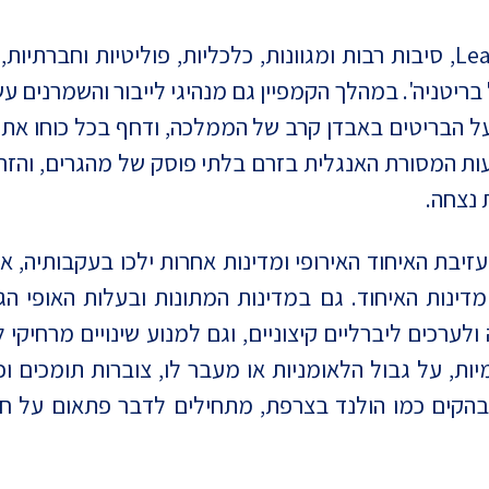
לתוצאות משאל העם בבריטניה שהכריע Leave, סיבות רבות ומגוונות, כלכליות
בריטניה'. במהלך הקמפיין גם מנהיגי לייבור והשמרנים ע
ת המסורת האנגלית בזרם בלתי פוסק של מהגרים, והזרו
 נצחה.
לעזיבת האיחוד האירופי ומדינות אחרות ילכו בעקבותיה, א
ינות האיחוד. גם במדינות המתונות ובעלות האופי הגל
ערכים ליברליים קיצוניים, וגם למנוע שינויים מרחיקי לכ
ות, על גבול הלאומניות או מעבר לו, צוברות תומכים ו
בהקים כמו הולנד בצרפת, מתחילים לדבר פתאום על חשי