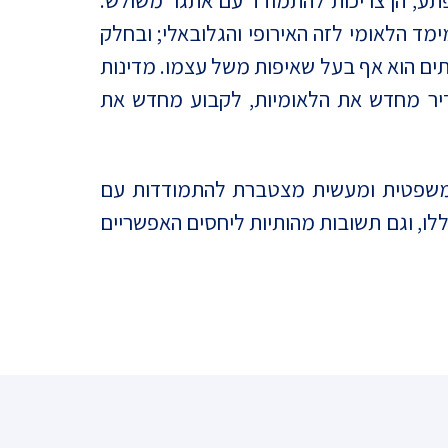
פתע, הן צריכות להתמודד עם אתגר משולש:
אה ה-21; למצוא את האיזון הנכון בין המימד הלאומי לזה האירופי והגלובאלי; ובחלק
תים הוא אף בעל שאיפות משל עצמו. מדינות
גדיר מחדש את הלאומיות, לקבוע מחדש את
ית, משפטית ומעשית מצטברת להתמודדות עם
לו, וגם תשובות מהותיות ליחסים האפשריים