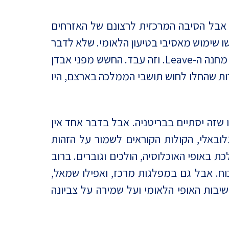
, פוליטיות וחברתיות, אבל הסיבה המרכזית לרצונם של האזרחים
שו שימוש מאסיבי בטיעון הלאומי. שלא לדבר
על נייג'ל פרג', מנהיג UKIP הימנית, שאיים על הבריטים באבדן קרב של הממלכה, ודחף בכל כוחו את מחנה ה-Leave. וזה עבד. החשש מפני אבדן
ת שהחלו לחוש תושבי הממלכה בארצם, היו
ו שזה יסתיים בבריטניה. אבל בדבר אחד אין
ובאלי, הקולות הקוראים לשמור על הזהות
ת באופי האוכלוסיה, הולכים וגוברים. ברוב
כוח. אבל גם במפלגות מרכז, ואפילו שמאל,
בות האופי הלאומי ועל שמירה על צביונה