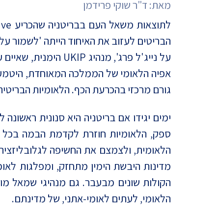
מאת:
ד"ר שוקי פרידמן
מדד הפלורליזם בישראל
אנטישמיות
הבריטים לעזוב את האיחוד הייתה 'לשמור על 
דמוקרטיה
דת ומדינה
אפיה הלאומי של הממלכה המאוחדת, היטמעו
חרדים
גורם מרכזי בהכרעת הכף. הלאומיות הבריטית
המזרח התיכון
ימים יגידו אם בריטניה היא סנונית ראשונה 
ספק, הלאומיות חוזרת לקדמת הבמה בכל מד
חרבות ברזל
הלאומית, ולצמצם את החשיפה לגלובליזציה ול
יחסי ישראל-סין
מדינות היבשת הימין מתחזק, ומפלגות לאומי
הקולות שונים מבעבר. גם מנהיגי שמאל מו
הלאומי, לעתים לאומי-אתני, של מדינתם.