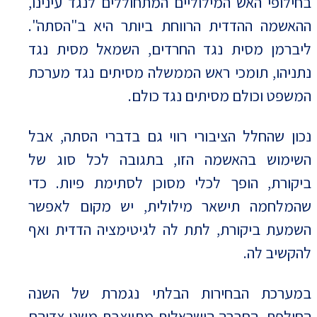
בחילופי האש המילוליים המתחוללים לנגד עינינו,
ההאשמה ההדדית הרווחת ביותר היא ב"הסתה".
ליברמן מסית נגד החרדים, השמאל מסית נגד
נתניהו, תומכי ראש הממשלה מסיתים נגד מערכת
המשפט וכולם מסיתים נגד כולם.
נכון שהחלל הציבורי רווי גם בדברי הסתה, אבל
השימוש בהאשמה הזו, בתגובה לכל סוג של
ביקורת, הופך לכלי מסוכן לסתימת פיות. כדי
שהמלחמה תישאר מילולית, יש מקום לאפשר
השמעת ביקורת, לתת לה לגיטימציה הדדית ואף
להקשיב לה.
במערכת הבחירות הבלתי נגמרת של השנה
החולפת, החברה הישראלית מתייצבת משני צדיהם